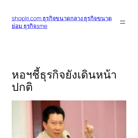
ข้าม
ไป
shoplri.com ธุรกิจขนาดกลาง ธุรกิจขนาด
ยัง
ย่อม ธุรกิจsme
เนื้อหา
หอฯชี้ธุรกิจยังเดินหน้า
ปกติ