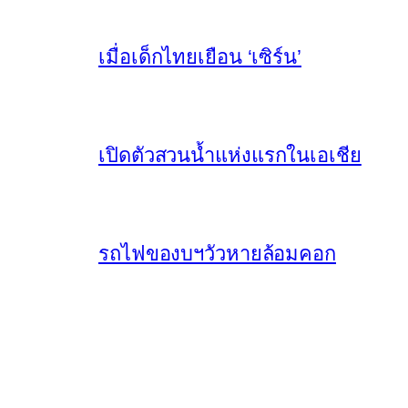
เมื่อเด็กไทยเยือน ‘เซิร์น’
เปิดตัวสวนน้ำแห่งแรกในเอเชีย
รถไฟของบฯวัวหายล้อมคอก