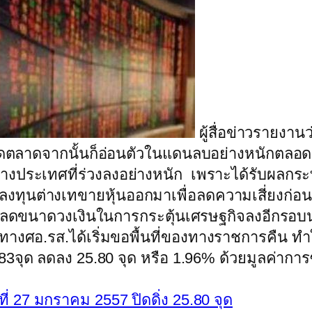
ผู้สื่อข่าวรายง
ทีที่เปิดตลาดจากนั้นก็อ่อนตัวในแดนลบอย่างหนัก
ต่างประเทศที่ร่วงลงอย่างหนัก เพราะได้รับผล
้นักลงทุนต่างเทขายหุ้นออกมาเพื่อลดความเสี่ยง
อาจลดขนาดวงเงินในการกระตุ้นเศรษฐกิจลงอีกรอบน
งศอ.รส.ได้เริ่มขอพื้นที่ของทางราชการคืน ทำให
.83จุด ลดลง 25.80 จุด หรือ 1.96% ด้วยมูลค่าก
ี่ 27 มกราคม 2557 ปิดดิ่ง 25.80 จุด