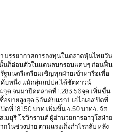
นว่า บรรยากาศการลงทุนในตลาดหุ้นไทยวัน
ดจากนั้นก็อ่อนตัวในแดนลบกรอบแคบๆ ก่อนฟื้น
ัฐมนตรีเตรียมเชิญทุกฝ่ายเข้าหารือเพื่อ
บหนึ่ง แม้กลุ่มกปปส.ได้ชัตดาวน์
14จุด จนมาปิดตลาดที่ 1,283.56จุด เพิ่มขึ้น
ื้อขายสูงสุด 5อันดับแรก1. เอไอเอส ปิดที่
ิดที่ 181.50 บาท เพิ่มขึ้น 4.50 บาท4. จัส
น.ส.มยุรี โชวิกรานต์ ผู้อำนวยการอาวุโสฝ่าย
ด้มากในช่วงบ่าย ตามแรงเก็งกำไรกลับ หลัง