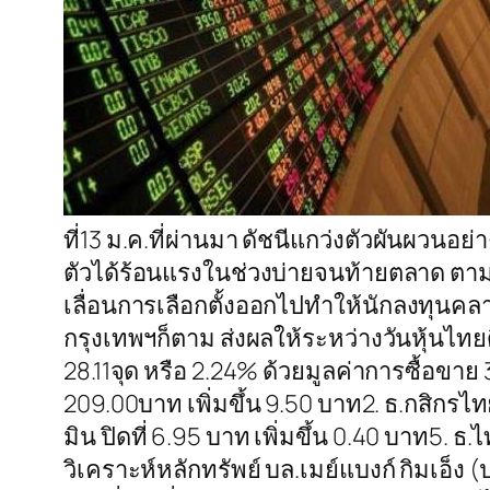
ที่13 ม.ค.ที่ผ่านมา ดัชนีแกว่งตัวผันผวนอ
ตัวได้ร้อนแรงในช่วงบ่ายจนท้ายตลาด ตามแร
เลื่อนการเลือกตั้งออกไปทำให้นักลงทุนคล
กรุงเทพฯก็ตาม ส่งผลให้ระหว่างวันหุ้นไทยดีดต
28.11จุด หรือ 2.24% ด้วยมูลค่าการซื้อขาย 
209.00บาท เพิ่มขึ้น 9.50 บาท2. ธ.กสิกรไทย ป
มิน ปิดที่ 6.95 บาท เพิ่มขึ้น 0.40 บาท5. ธ
วิเคราะห์หลักทรัพย์ บล.เมย์แบงก์ กิมเอ็ง