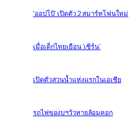
‘ออปโป้’ เปิดตัว 2 สมาร์ทโฟนใหม่
เมื่อเด็กไทยเยือน ‘เซิร์น’
เปิดตัวสวนน้ำแห่งแรกในเอเชีย
รถไฟของบฯวัวหายล้อมคอก