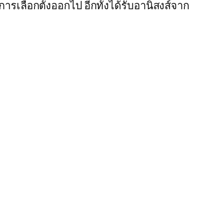
อนการเลือกตั้งออกไป อีกทั้งได้รับอานิสงส์จาก