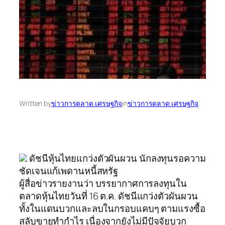
Written by
ข่าวการตลาด เศรษฐกิจ
in
ข่าวการตลาด เศรษฐกิจ
ดัชนีหุ้นไทยแกว่งตัวผันผวน นักลงทุนรอความ
ชัดเจนแก้เพดานหนี้สหรัฐ
ผู้สื่อข่าวรายงานว่า บรรยากาศการลงทุนใน
ตลาดหุ้นไทยวันที่ 16 ต.ค. ดัชนีแกว่งตัวผันผวน
ทั้งในแดนบวกและลบในกรอบแคบๆ ตามแรงซื้อ
สลับขายทำกำไร เนื่องจากยังไม่มีปัจจัยบวก