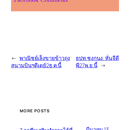
←
พาณิชย์เล็งขายข้าวถุง
ธปท.ชงกนง. หั่นจีดี
สนามบินฯดีเดย์2ธ.ค.นี้
พี27พ.ย.นี้
→
MORE POSTS
มีนาคม 13,