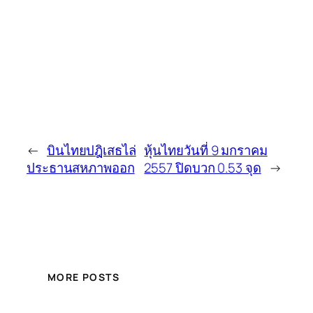
←
บินไทยปฎิเสธไล่
หุ้นไทยวันที่ 9 มกราคม
ประธานสหภาพออก
2557 ปิดบวก 0.53 จุด
→
MORE POSTS