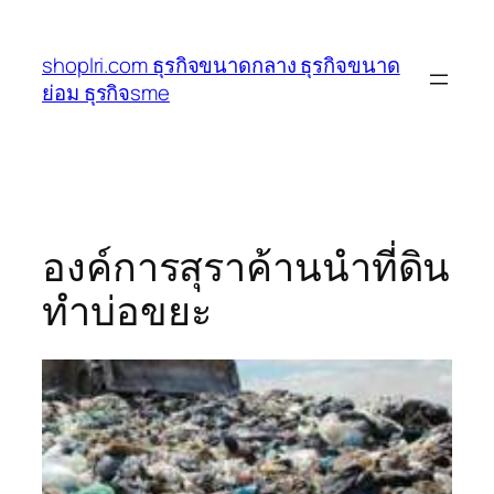
ข้าม
ไป
shoplri.com ธุรกิจขนาดกลาง ธุรกิจขนาด
ยัง
ย่อม ธุรกิจsme
เนื้อหา
องค์การสุราค้านนำที่ดิน
ทำบ่อขยะ