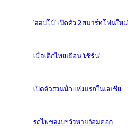
‘ออปโป้’ เปิดตัว 2 สมาร์ทโฟนใหม่
เมื่อเด็กไทยเยือน ‘เซิร์น’
เปิดตัวสวนน้ำแห่งแรกในเอเชีย
รถไฟของบฯวัวหายล้อมคอก