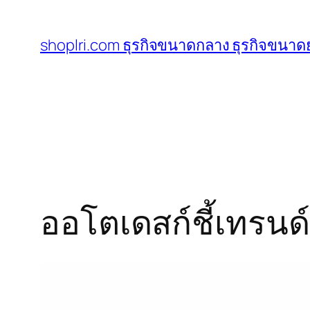
ข้าม
ไป
shoplri.com ธุรกิจขนาดกลาง ธุรกิจขนาดย
ยัง
เนื้อหา
ออโตเดสก์ชี้เทรน