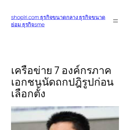
ข้าม
ไป
shoplri.com ธุรกิจขนาดกลาง ธุรกิจขนาด
ยัง
ย่อม ธุรกิจsme
เนื้อหา
เครือข่าย 7 องค์กรภาค
เอกชนนัดถกปฎิรูปก่อน
เลือกตั้ง