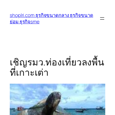
ข้าม
ไป
shoplri.com ธุรกิจขนาดกลาง ธุรกิจขนาด
ยัง
ย่อม ธุรกิจsme
เนื้อหา
เชิญรมว.ท่องเที่ยวลงพื้น
ที่เกาะเต่า