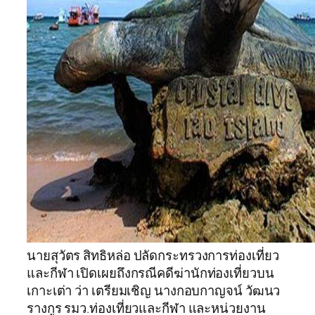
นายสุวัตร สิทธิหล่อ ปลัดกระทรวงการท่องเที่ยว
และกีฬา เปิดเผยถึงกรณีคดีฆ่านักท่องเที่ยวบน
เกาะเต่า ว่า เตรียมเชิญ นางกอบกาญจน์ วัฒนว
รางกูร รมว.ท่องเที่ยวและกีฬา และหน่วยงาน