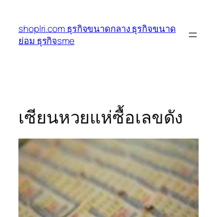
ข้าม
ไป
shoplri.com ธุรกิจขนาดกลาง ธุรกิจขนาด
ยัง
ย่อม ธุรกิจsme
เนื้อหา
เซียนหวยแห่ซื้อเลขดัง