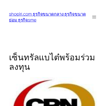
ข้าม
ไป
shoplri.com ธุรกิจขนาดกลาง ธุรกิจขนาด
ยัง
ย่อม ธุรกิจsme
เนื้อหา
เซ็นทรัลแบไต๋พร้อมร่วม
ลงทุน