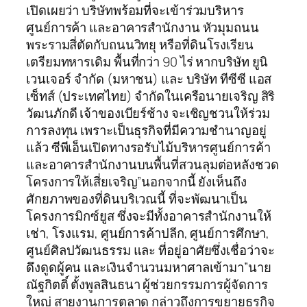
เปิดเผยว่า บริษัทพร้อมที่จะเข้าร่วมบริหาร
ศูนย์การค้า และอาคารสำนักงาน หัวมุมถนน
พระรามสี่ตัดกับถนนวิทยุ หรือที่ดินโรงเรียน
เตรียมทหารเดิม พื้นที่กว่า 90 ไร่ หากบริษัท ยูนิ
เวนเจอร์ จำกัด (มหาชน) และ บริษัท ทีซีซี แอส
เซ็ทส์ (ประเทศไทย) จำกัดในเครือนายเจริญ สิริ
วัฒนภักดี เจ้าของเบียร์ช้าง จะเชิญชวนให้ร่วม
การลงทุน เพราะเป็นธุรกิจที่มีความชำนาญอยู่
แล้ว ซีพีเอ็นเปิดทางรอรับไม้บริหารศูนย์การค้า
และอาคารสำนักงานบนพื้นที่สวนลุมต่อหลังชวด
โครงการให้เสี่ยเจริญ”นอกจากนี้ ยังเห็นถึง
ศักยภาพของที่ดินบริเวณนี้ ที่จะพัฒนาเป็น
โครงการมิกซ์ยูส ซึ่งจะมีทั้งอาคารสำนักงานให้
เช่า, โรงแรม, ศูนย์การค้าปลีก, ศูนย์การศึกษา,
ศูนย์ศิลปวัฒนธรรม และ ที่อยู่อาศัยซึ่งเชื่อว่าจะ
ดึงดูดผู้คน และเงินจำนวนมหาศาลเข้ามา”นาย
ณัฐกิตติ์ ตั้งพูลสินธนา ผู้ช่วยกรรมการผู้จัดการ
ใหญ่ สายงานการตลาด กล่าวถึงการขยายธุรกิจ