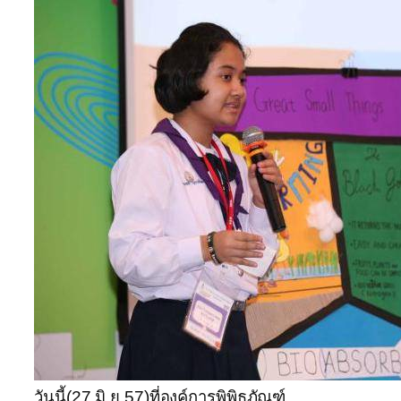
วันนี้(27 มิ.ย.57)ที่องค์การพิพิธภัณฑ์