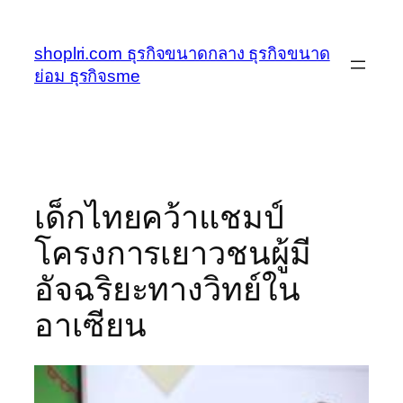
ข้าม
ไป
shoplri.com ธุรกิจขนาดกลาง ธุรกิจขนาด
ยัง
ย่อม ธุรกิจsme
เนื้อหา
เด็กไทยคว้าแชมป์
โครงการเยาวชนผู้มี
อัจฉริยะทางวิทย์ใน
อาเซียน