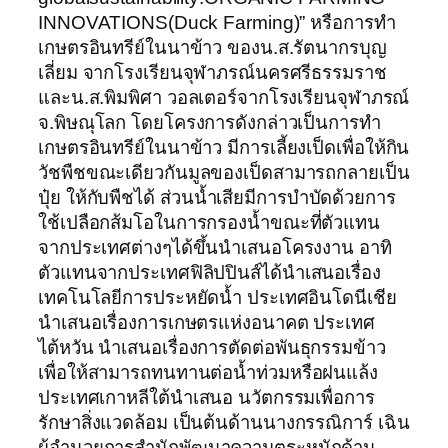
INNOVATIONS(Duck Farming)” หรือการทำ
เกษตรอินทรีย์ในนาข้าว ของน.ส.รัตนากรบุญ
เลี่ยม จากโรงเรียนจุฬาภรณ์นครศรีธรรมราช
และน.ส.พิมพิศา วอลเตอร์จากโรงเรียนจุฬาภรณ์
จ.พิษณุโลก โดยโครงการดังกล่าวเป็นการทำ
เกษตรอินทรีย์ในนาข้าว มีการเลี้ยงเป็ดเพื่อให้กิน
วัชพืชขณะเดียวกันมูลของเป็ดสามารถกลายเป็น
ปุ๋ย ให้กับพืชได้ ส่วนน้ำเสียมีการบำบัดด้วยการ
ใช้เปลือกส้มโอในการกรองน้ำขณะที่ตัวแทน
จากประเทศต่างๆได้ขึ้นนำเสนอโครงงาน อาทิ
ตัวแทนจากประเทศฟิลิปปินส์ได้นำเสนอเรื่อง
เทคโนโลยีการประหยัดน้ำ ประเทศอินโดนีเชีย
นำเสนอเรื่องการเกษตรแห่งอนาคต ประเทศ
ไต้หวัน นำเสนอเรื่องการตัดต่อพันธุกรรมข้าว
เพื่อให้สามารถทนทานต่อน้ำท่วมหรือฝนแล้ง
ประเทศเกาหลีใต้นำเสนอ นวัตกรรมเพื่อการ
รักษาสิ่งแวดล้อม เป็นต้นด้านนางกรรณิการ์ เฉิน
ผู้อำนวยการสำนักพัฒนาความตระหนักด้าน