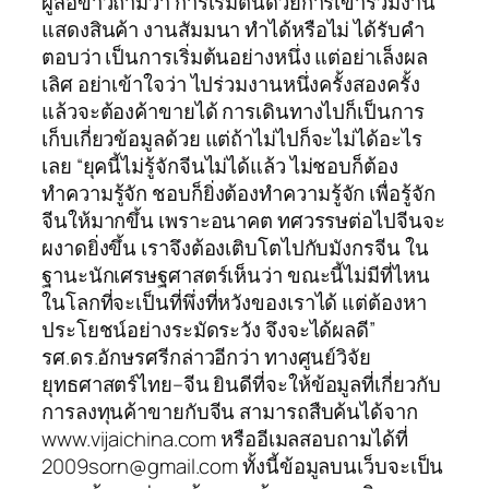
ผู้สื่อข่าวถามว่า การเริ่มต้นด้วยการเข้าร่วมงาน
แสดงสินค้า งานสัมมนา ทำได้หรือไม่ ได้รับคำ
ตอบว่า เป็นการเริ่มต้นอย่างหนึ่ง แต่อย่าเล็งผล
เลิศ อย่าเข้าใจว่า ไปร่วมงานหนึ่งครั้งสองครั้ง
แล้วจะต้องค้าขายได้ การเดินทางไปก็เป็นการ
เก็บเกี่ยวข้อมูลด้วย แต่ถ้าไม่ไปก็จะไม่ได้อะไร
เลย “ยุคนี้ไม่รู้จักจีนไม่ได้แล้ว ไม่ชอบก็ต้อง
ทำความรู้จัก ชอบก็ยิ่งต้องทำความรู้จัก เพื่อรู้จัก
จีนให้มากขึ้น เพราะอนาคต ทศวรรษต่อไปจีนจะ
ผงาดยิ่งขึ้น เราจึงต้องเติบโตไปกับมังกรจีน ใน
ฐานะนักเศรษฐศาสตร์เห็นว่า ขณะนี้ไม่มีที่ไหน
ในโลกที่จะเป็นที่พึ่งที่หวังของเราได้ แต่ต้องหา
ประโยชน์อย่างระมัดระวัง จึงจะได้ผลดี”
รศ.ดร.อักษรศรีกล่าวอีกว่า ทางศูนย์วิจัย
ยุทธศาสตร์ไทย–จีน ยินดีที่จะให้ข้อมูลที่เกี่ยวกับ
การลงทุนค้าขายกับจีน สามารถสืบค้นได้จาก
www.vijaichina.com หรืออีเมลสอบถามได้ที่
2009sorn@gmail.com ทั้งนี้ข้อมูลบนเว็บจะเป็น