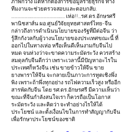
ภาพกว้าง แต่หากต้องการข้อมูลรายธุรกิจ ทาง
ทีมงานจะช่วยตรวจสอบและตอบกลับ.
………………………………………….. เห่อ!!…รศ.ดร.อักษรศรี
พานิชสาส์น ผอ.ศูนย์วิจัยยุทธศาสตร์ไทย-จีน
กล่าวถึงการดำเนินนโยบายของรัฐที่มีต่อจีน ว่า
รู้สึกกังวลกับผู้วางนโยบายของประเทศขณะนี้ ที่
ออกไปในทางเห่อ หรือเห็นดีเห็นงามกับจีนไป
หมด จนห่วงว่าจะขาดความระมัดระวัง ควรสร้าง
สมดุลกับจีนดีกว่า เพราะเวลานี้มีปัญหาอะไรใน
ประเทศก็หวังจีน เช่น ขายข้าวให้จีน ขาย
ยางพาราให้จีน จะกลายเป็นภาวะการทูตเชิงพึ่ง
พิง เพราะถ้าพึ่งทุกอย่าง รถไฟความเร็วสูง หรืออีก
สารพัดกับจีน โดย รศ.ดร.อักษรศรี มีความเห็นว่า
ขณะที่จีนกำลังสนใจเรา ก็ควรถือเป็นโอกาส
ระมัดระวัง และคิดว่า จะทำอย่างไรให้ได้
ประโยชน์ และตั้งเงื่อนไขในการทำสัญญากับจีน
เพื่อรักษาประโยชน์ของชาติ