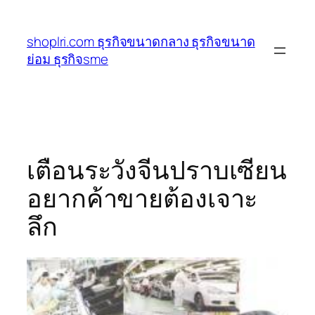
ข้าม
ไป
shoplri.com ธุรกิจขนาดกลาง ธุรกิจขนาด
ยัง
ย่อม ธุรกิจsme
เนื้อหา
เตือนระวังจีนปราบเซียน
อยากค้าขายต้องเจาะ
ลึก