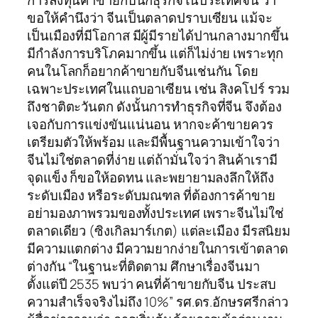
การลงทุนค้าขายกับนักธุรกิจในประเทศจีน ว่า
ขอให้คำนึงว่า จีนเป็นตลาดปราบเซียน แม้จะ
เป็นเมืองที่มีโอกาส มีผู้มีรายได้ปานกลางมากขึ้น
มีกำลังการบริโภคมากขึ้น แต่ก็ไม่ง่าย เพราะทุก
คนในโลกก็อยากค้าขายกับจีนเช่นกัน โดย
เฉพาะประเทศในแถบอาเซียน เช่น สิงคโปร์ รวม
ถึงชาติตะวันตก ดังนั้นการทำธุรกิจที่จีน จึงต้อง
เจอกับการแข่งขันแน่นอน หากจะค้าขายควร
เตรียมตัวให้พร้อม และมีพื้นฐานความเข้าใจว่า
จีนไม่ใช่ตลาดที่ง่าย แต่ถ้ามั่นใจว่า สินค้าเรามี
จุดแข็ง ก็ขอให้อดทน และพยายามลงลึกให้ถึง
ระดับเมือง หรือระดับมณฑล ที่ต้องการค้าขาย
อย่ามองภาพรวมของทั้งประเทศ เพราะจีนไม่ใช่
ตลาดเดียว (ซิงเกิลมาร์เกต) แต่ละเมือง มีรสนิยม
มีความแตกต่าง มีความยากง่ายในการเข้าตลาด
ต่างกัน “ในฐานะที่ติดตาม ศึกษาเรื่องจีนมา
ตั้งแต่ปี 2535 พบว่า คนที่ค้าขายกับจีน ประสบ
ความสำเร็จจริงไม่ถึง 10%” รศ.ดร.อักษรศรีกล่าว