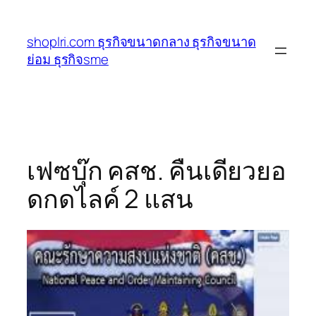
ข้าม
ไป
shoplri.com ธุรกิจขนาดกลาง ธุรกิจขนาด
ยัง
ย่อม ธุรกิจsme
เนื้อหา
เฟซบุ๊ก คสช. คืนเดียวยอ
ดกดไลค์ 2 แสน