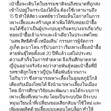
เป๋าฮื้อจะเติบโตในธรรมชาติจนถึงขนาดที่ถูกส่ง
เข้าไปอยู่ในกระป๋องได้นั้น ต้องใช้เวลานานถึง
15 ปี ทำให้สัตว แพทย์ชาวไทยเห็นโอกาสในการ
เพาะเลี้ยงและสร้างมูล ค่าเพิ่มให้กับหอยเป๋าฮื้อ
จนได้ชื่อว่าเป็นผู้ประกอบธุรกิจครบวงจรเกี่ยวกับ
หอยเป๋าฮื้อเจ้าแรกและเจ้าเดียวในประเทศไทย
“นสพ.สิทธิศักดิ์ เหมืองสิน” กรรมการผู้จัดการ
ภูเก็ต อะบาโลน กรุ๊ป บอกว่า เริ่มเพาะเลี้ยงเป๋าฮื้อ
สายพันธุ์ไทยตั้งแต่ 20 ปีที่แล้ว แต่ไม่ประสบ
ความสำเร็จในการทำตลาด จึงเริ่มศึกษาตลาด
ญี่ปุ่นอย่างจริงจัง พบว่าสายพันธุ์หอยเป๋าฮื้อที่มี
รสชาติถูกใจชาวญี่ปุ่น ก็คือพันธุ์จากเกาะ
โอกินาวา ซึ่งสามารถเพาะเลี้ยงในอุณหภูมิใกล้
เคียงกับเมืองไทยได้ จึงนำมาเพาะเลี้ยงในเมือง
ไทย มีการศึกษาวิจัยและพัฒนา จนได้ระบบการ
เพาะเลี้ยงที่เหมาะสม โดยเป็นระบบปิด มีระบบ
หมุนเวียนน้ำที่เปลี่ยนของเสียกลับมาใช้ใหม่ และ
เพิ่มผลผลิตด้วยเลี้ยงแบบคอนโดบล็อก ทำให้