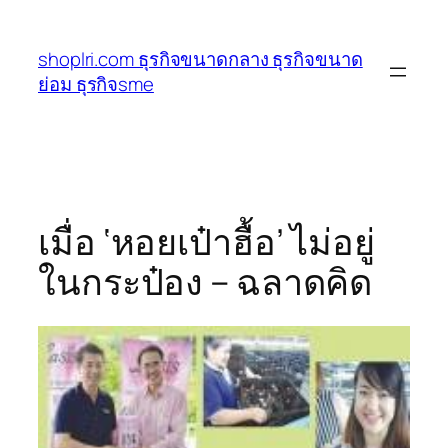
ข้าม
ไป
shoplri.com ธุรกิจขนาดกลาง ธุรกิจขนาด
ยัง
ย่อม ธุรกิจsme
เนื้อหา
เมื่อ ‘หอยเป๋าฮื้อ’ ไม่อยู่
ในกระป๋อง – ฉลาดคิด