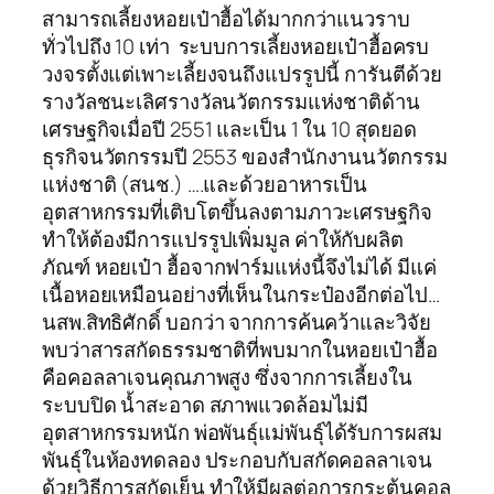
สามารถเลี้ยงหอยเป๋าฮื้อได้มากกว่าแนวราบ
ทั่วไปถึง 10 เท่า ระบบการเลี้ยงหอยเป๋าฮื้อครบ
วงจรตั้งแต่เพาะเลี้ยงจนถึงแปรรูปนี้ การันตีด้วย
รางวัลชนะเลิศรางวัลนวัตกรรมแห่งชาติด้าน
เศรษฐกิจเมื่อปี 2551 และเป็น 1 ใน 10 สุดยอด
ธุรกิจนวัตกรรมปี 2553 ของสำนักงานนวัตกรรม
แห่งชาติ (สนช.) ….และด้วยอาหารเป็น
อุตสาหกรรมที่เติบโตขึ้นลงตามภาวะเศรษฐกิจ
ทำให้ต้องมีการแปรรูปเพิ่มมูล ค่าให้กับผลิต
ภัณฑ์ หอยเป๋า ฮื้อจากฟาร์มแห่งนี้จึงไม่ได้ มีแค่
เนื้อหอยเหมือนอย่างที่เห็นในกระป๋องอีกต่อไป…
นสพ.สิทธิศักดิ์ บอกว่า จากการค้นคว้าและวิจัย
พบว่าสารสกัดธรรมชาติที่พบมากในหอยเป๋าฮื้อ
คือคอลลาเจนคุณภาพสูง ซึ่งจากการเลี้ยงใน
ระบบปิด น้ำสะอาด สภาพแวดล้อมไม่มี
อุตสาหกรรมหนัก พ่อพันธุ์แม่พันธุ์ได้รับการผสม
พันธุ์ในห้องทดลอง ประกอบกับสกัดคอลลาเจน
ด้วยวิธีการสกัดเย็น ทำให้มีผลต่อการกระตุ้นคอล