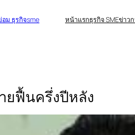
่อม ธุรกิจsme
หน้าแรก
ธุรกิจ SME
ข่าว
ฟื้นครึ่งปีหลัง