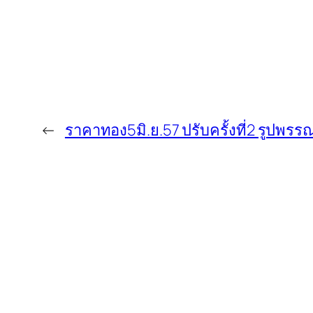
←
ราคาทอง5มิ.ย.57 ปรับครั้งที่2 รูปพ