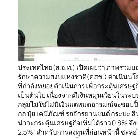
ประเทศไทย(ส.อ.ท.) เปิดเผยว่า ภาพรวมยอ
รักษาความสงบแห่งชาติ(คสช.) ดำเนินนโ
ที่กำลังทยอยดำเนินการ เพื่อกระตุ้นเศรษฐ
เป็นต้นไป เนื่องจากมีเงินหมุนเวียนในระบบเ
กลุ่มไม่ใช่ไม่มีเงินแต่หมดอารมณ์จะชอปปิ้
กล ปุ๋ย เคมีภัณฑ์ รถจักรยานยนต์ กระบะ 
น่าจะกระตุ้นเศรษฐกิจเพิ่มได้ราว 0.8% จึ
2.5%” สำหรับการลงทุนที่ก่อนหน้านี้ ชะล