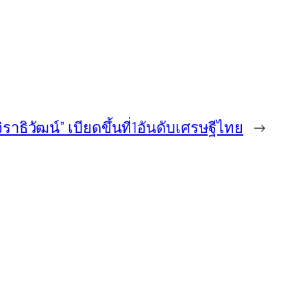
ิราธิวัฒน์” เบียดขึ้นที่1อันดับเศรษฐีไทย
→