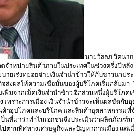
นายวัลลภ วิตนา
ดจำหน่ายสินค้าภายในประเทศในช่วงครึ่งปีหลัง 
ยบายเร่งทยอยจ่ายเงินจำนำข้าวให้กับชาวนาปร
กิจส่งผลให้ความเชื่อมั่นของผู้บริโภคเริ่มกลับม
พิ่มจากเม็ดเงินจำนำข้าว อีกส่วนหนึ่งผู้บริโภคเช
ง เพราะการเมือง เงินจำนำข้าวจะเห็นผลชัดกับอุตส
สินค้าอุปโภคและบริโภค และสินค้าอุตสาหกรรมที่
งเป็นที่มาว่าทำไมเอกชนจึงประเมินว่าผลิตภัณฑ์ม
อไปตามทิศทางเศรษฐกิจและปัญหาการเมือง แต่เมื่