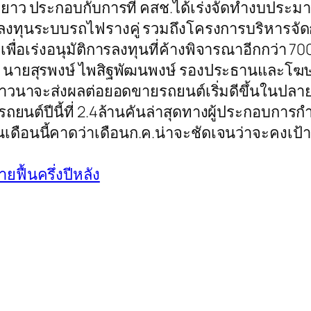
าว ประกอบกับการที่ คสช.ได้เร่งจัดทำงบประมา
ลงทุนระบบรถไฟรางคู่ รวมถึงโครงการบริหารจั
ื่อเร่งอนุมัติการลงทุนที่ค้างพิจารณาอีกกว่า 70
ัง นายสุรพงษ์ ไพสิฐพัฒนพงษ์ รองประธานและโฆษ
กับชาวนาจะส่งผลต่อยอดขายรถยนต์เริ่มดีขึ้นในปล
ถยนต์ปีนี้ที่ 2.4ล้านคันล่าสุดทางผู้ประกอบก
เดือนนี้คาดว่าเดือนก.ค.น่าจะชัดเจนว่าจะคงเป
ฟื้นครึ่งปีหลัง