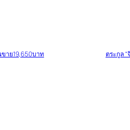
รรณขาย19,650บาท
ตระกูล “จ