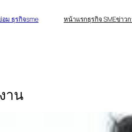
่อม ธุรกิจsme
หน้าแรก
ธุรกิจ SME
ข่าว
งงาน