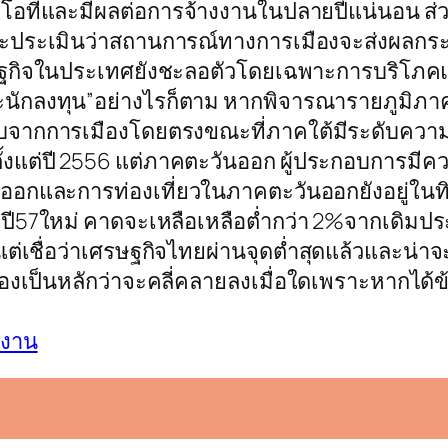
โอทีและมีผลต่อการจ้างงานในปลายปีแน่นอน ส่วน
รจะประเมินว่าสถานการณ์ทางการเมืองจะส่งผลกระ
ศรษฐกิจในประเทศยังชะลอตัวโดยเฉพาะการบริโภคแ
ละนักลงทุน”อย่างไรก็ตาม หากพิจารณารายภูมิ
ทบจากการเมืองโดยตรงขณะที่ภาคใต้มีระดับความเชื
ต่ปี 2556 แต่ภาคตะวันออก ผู้ประกอบการมีความเช
งออกและการท่องเที่ยวในภาคตะวันออกยังอยู่ในทิ
57ใหม่ คาดจะเหลือเหลือต่ำกว่า 2%จากเดิมประเม
ต่เชื่อว่าเศรษฐกิจไทยผ่านจุดต่ำสุดแล้วและน่
มืองเป็นหลักว่าจะคลี่คลายลงเมื่อใดเพราะหากได้ข
างงาน