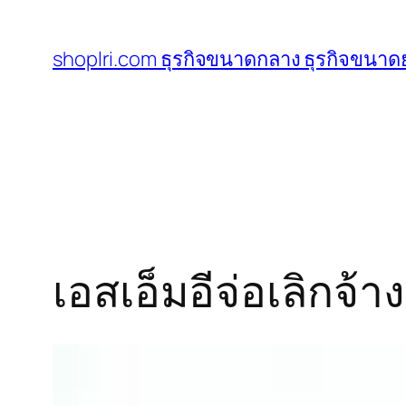
ข้าม
ไป
shoplri.com ธุรกิจขนาดกลาง ธุรกิจขนาดย
ยัง
เนื้อหา
เอสเอ็มอีจ่อเลิกจ้า