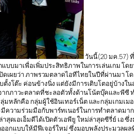
วันนี้(20 มค.57) 
ที่ออกแบบมาเพื่อเพิ่มประสิทธิภาพในการเล่นเกม โดยน
 เปิดเผยว่า ภาพรวมตลาดไอทีไทยในปีที่ผ่านมา 
ั้งโต๊ะ ค่อนข้างนิ่ง แต่ยังมีการเติบโตอยู่บ้าง
ากภาวะตลาดที่ชะลอตัวทั้งด้านโน้ตบุ๊คและพีซี 
มหลักคือ กลุ่มผู้ใช้อินเทอร์เน็ต และกลุ่มเกมเมอร
จะมีความร่วมมือกับพาร์ทเนอร์ในการทำตลาดมาก
ล่าสุดเอเอ็มดีได้เปิดตัวเอพียู ใหม่ล่าสุดซีรี่ย์ เ
ึ่งถูกออกแบบให้มีฟีเจอร์ใหม่ ซึ่งมอบพลังประมวลผล