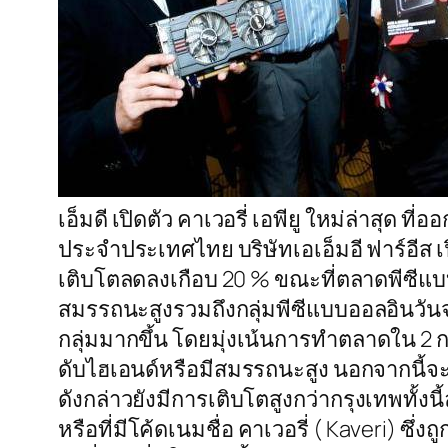
เอ็มดี เปิดตัว คาเวอรี่ เอพียู ใหม่ล่าสุด 
ประจำประเทศไทย บริษัทเอเอ็มอี ฟาร์อีส
เติบโตลดลงเกือบ 20 % ขณะที่ตลาดพีซีแบบต
สมรรถนะสูงรวมถึงกลุ่มพีซีแบบออลอินวันจ
กลุ่มมากขึ้น โดยมุ่งเน้นการทำตลาดใน 2 กลุ่
ดับไฮเอนด์หรือมีสมรรถนะสูง นอกจากนี้
ดังกล่าวยังมีการเติบโตสูงกว่ากรุงเทพทั้งนี้
หรือที่มีโค้ดเนมชื่อ คาเวอรี่ ( Kaveri) ซ