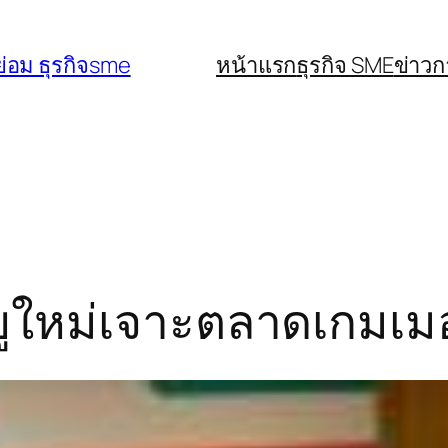
่อม ธุรกิจsme
หน้าแรก
ธุรกิจ SME
ข่าว
พียูใหม่เจาะตลาดเกมเม