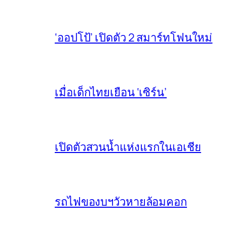
‘ออปโป้’ เปิดตัว 2 สมาร์ทโฟนใหม่
เมื่อเด็กไทยเยือน ‘เซิร์น’
เปิดตัวสวนน้ำแห่งแรกในเอเชีย
รถไฟของบฯวัวหายล้อมคอก