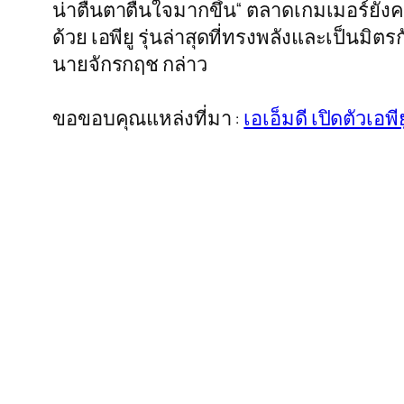
น่าตื่นตาตื่นใจมากขึ้น“ ตลาดเกมเมอร์ยัง
ด้วย เอพียู รุ่นล่าสุดที่ทรงพลังและเป็นม
นายจักรกฤช กล่าว
ขอขอบคุณแหล่งที่มา :
เอเอ็มดี เปิดตัวเอ