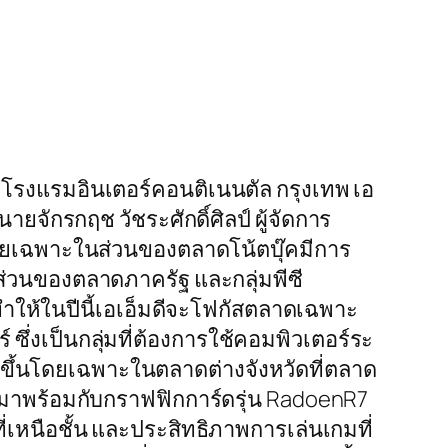
ที่โรงแรมอินเตอร์คอนติเนนตัล กรุงเทพ เอ
ายจักรกฤช วัชระศักดิ์ศิลป์ ผู้จัดการ
โดยเฉพาะในส่วนของตลาดโน้ตบุ๊คมีการ
ในส่วนของตลาดภาครัฐ และกลุ่มพีซี
ทำให้ในปีนี้เอเอ็มดีจะโฟกัสตลาดเฉพาะ
์ ซึ่งเป็นกลุ่มที่ต้องการใช้คอมพิวเตอร์ระ
ขึ้นโดยเฉพาะในตลาดต่างจังหวัดที่ตลาด
อ ซึ่งมาพร้อมกับกราฟฟิกการ์ดรุ่น RadoenR7
ที่เหนือชั้น และประสิทธิภาพการเล่นเกมที่