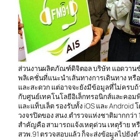
ส่วนงานผลิตภัณฑ์ดิจิตอล บริษัท แอดวานซ์
พลิเคชั่นที่แนะนำเส้นทางการเดินทาง หรื
และสะดวก แต่อาจจะยังมีข้อมูลที่ไม่ครบถ
กับศูนย์เทคโนโลยีอิเล็กทรอนิกส์และคอม
และแท็บเล็ต รองรับทั้ง iOS และ Android
วงจรปิดของ สนง.ตำรวจแห่งชาติมากกว่า 10
สำคัญคือ สามารถแจ้งเหตุด่วน เหตุร้าย หรือ
สวพ.91 ตรวจสอบแล้ว ก็จะส่งข้อมูลไปยังต