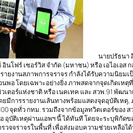
นายปรัธนา ลีลพน
 อินโฟร์ เซอร์วิส จำกัด (มหาชน) หรือ เอไอเอส 
อรายงานสภาพการจราจร กำลังได้รับความนิยมเป็น
้วนพอ โดยเฉพาะอย่างยิ่ง ภาพสดจากจุดเกิดเหตุที
พิวเตอร์แห่งชาติ หรือ เนคเทค และ สวพ.91 พัฒน
 โดยมีการรายงานเส้นทางพร้อมแสดงจุดอุบัติเหตุ,
0 จุดทั่ว กทม. รวมถึงจากข้อมูลทวิตเตอร์ของ ส
 อุบัติเหตุผ่านแอพฯ นี้ ได้ทันที โดยจะระบุพิกัดข
ำรวจจราจรในพื้นที่ เพื่อส่งมอบความช่วยเหลือได