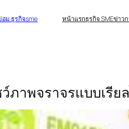
่อม ธุรกิจsme
หน้าแรก
ธุรกิจ SME
ข่าว
ชว์ภาพจราจรแบบเรียล