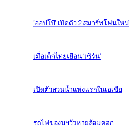
‘ออปโป้’ เปิดตัว 2 สมาร์ทโฟนใหม่
เมื่อเด็กไทยเยือน ‘เซิร์น’
เปิดตัวสวนน้ำแห่งแรกในเอเชีย
รถไฟของบฯวัวหายล้อมคอก