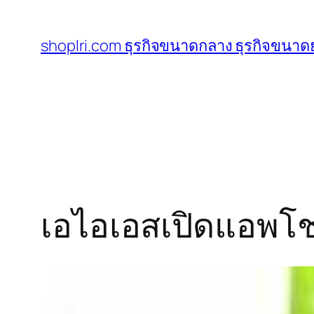
ข้าม
ไป
shoplri.com ธุรกิจขนาดกลาง ธุรกิจขนาดย
ยัง
เนื้อหา
เอไอเอสเปิดแอพโ