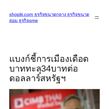
ข้าม
ไป
shoplri.com ธุรกิจขนาดกลาง ธุรกิจขนาด
ยัง
ย่อม ธุรกิจsme
เนื้อหา
แบงก์ชี้การเมืองเดือด
บาททะลุ34บาทต่อ
ดอลลาร์สหรัฐฯ