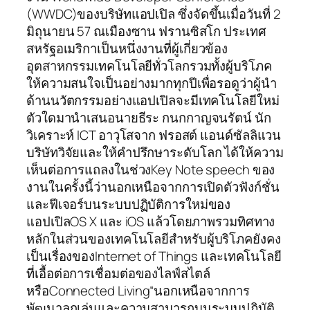
(WWDC)ของบริษัทแอปเปิล ซึ่งจัดขึ้นเมื่อวันที่ 2
มิถุนายน 57 ณเมืองซาน ฟรานซิสโก ประเทศ
สหรัฐอเมริกาเป็นหนึ่งงานที่ผู้เกี่ยวข้อง
อุตสาหกรรมเทคโนโลยีทั่วโลกรวมทั้งผู้บริโภค
ให้ความสนใจเป็นอย่างมากทุกปีเพื่อรอดูว่าผู้นำ
ด้านนวัตกรรมอย่างแอปเปิลจะมีเทคโนโลยีใหม่
ตัวใดมานำเสนอนายธีระ กนกกาญจนรัตน์ นัก
วิเคราะห์ ICT อาวุโสจาก ฟรอสต์ แอนด์ซัลลิแวน
บริษัทวิจัยและให้คำปรึกษาระดับโลก ได้ให้ความ
เห็นต่อการแถลงในช่วงKey Note speech ของ
งานในครั้งนี้ว่านอกเหนือจากการเปิดตัวฟังก์ชั่น
และฟีเจอร์บนระบบปฏิบัติการใหม่ของ
แอปเปิลOS X และ iOS แล้วโดยภาพรวมทิศทาง
หลักในส่วนของเทคโนโลยีสำหรับผู้บริโภคยังคง
เป็นเรื่องของInternet of Things และเทคโนโลยี
ที่เอื้อต่อการเชื่อมต่อของไลฟ์สไตล์
หรือConnected Living“นอกเหนือจากการ
พัฒนาลูกเล่นและความสามารถบนระบบปฏิบัติ