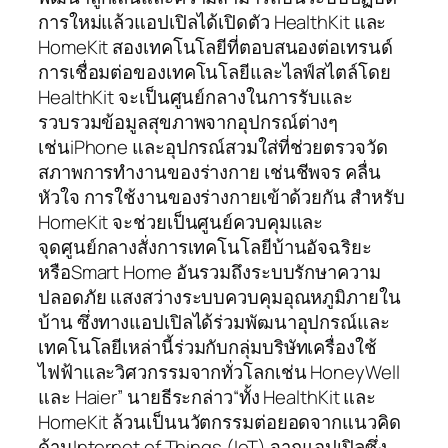
การใหม่แล้วแอปเปิลได้เปิดตัว HealthKit และ
HomeKit สองเทคโนโลยีที่ตอบสนองต่อเทรนด์
การเชื่อมต่อของเทคโนโลยีและไลฟ์สไตล์โดย
HealthKit จะเป็นศูนย์กลางในการรับและ
รวบรวมข้อมูลสุขภาพจากอุปกรณ์ต่างๆ
เช่นiPhone และอุปกรณ์สวมใส่ที่ช่วยตรวจวัด
สภาพการทำงานของร่างกาย เช่นชีพจร คลื่น
หัวใจ การใช้งานของร่างกายเข้าด้วยกัน สำหรับ
HomeKit จะช่วยเป็นศูนย์ควบคุมและ
จุดศูนย์กลางสั่งการเทคโนโลยีบ้านอัจฉริยะ
หรือSmart Home อันรวมถึงระบบรักษาความ
ปลอดภัย แสงสว่างระบบควบคุมอุณหภูมิภายใน
บ้าน ซึ่งทางแอปเปิลได้ร่วมพัฒนาอุปกรณ์และ
เทคโนโลยีเหล่านี้ร่วมกับกลุ่มบริษัทเครื่องใช้
ไฟฟ้าและวิศวกรรมจากทั่วโลกเช่น HoneyWell
และ Haier” นายธีระกล่าว“ทั้ง HealthKit และ
HomeKit ล้วนเป็นนวัตกรรมต่อยอดจากแนวคิด
ด้านInternet of Things (IoT) จากแอปเปิลซึ่ง