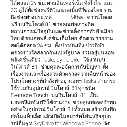
ได้ตลอด 24 ชม. ผ่านอินเทอร์เน็ต ทั้งไวไฟ และ
3G ดูได้ทั้งช่องฟรีทีวีและเคเบิ้ลทีวีของไทย รวม
ถึงช่องต่างประเทศ Mthai ดาวน์โหลด
ฟรี บนวินโดวส์ 8.1 ช่วยคุณพ่อเกาะติด
สถานการณ์ปัจจุบันและข่าวเด็ดจากทั่วฟ้าเมือง
ไทย ด้วยแอพพลิเคชัน เอ็มไทย ติดตามรายงาน
สดได้ตลอด 24 ชม. ทั้งข่าวบันเทิง ข่าวกีฬา
ตรวจรางวัลสลากกินแบ่งรัฐบาล รวมอยู่บนแอพ
พลิเคชั่นเดียว Tasks by Telerik ใช้งานบน
วินโดวส์ 8.1 ช่วยคุณพ่อจัดการกับปัญหา ทั้ง
เรื่องงานและเรื่องส่วนตัวตรวจความคืบหน้าของ
โปรเจ็คต่างๆที่กำลังทำอยู่ แอพฯ Tasks สามารถ
ใช้ร่วมกับอุปกรณ์ วินโดวส์ 8.1 ทุกชนิด
Evernote Touch บนวินโดวส์ 8.1 เป็น
แอพพลิเคชันฟรี ใช้งานง่าย ช่วยคุณพ่อจดจำทุก
อย่างในอุปกรณ์ วินโดวส์ 8.1 ทั้งหมด สร้างบันทึก
ย่อในแท็บเล็ต แล้วเปิดในสมาร์ทโฟนหรืออุปก
รณ์อื่นๆ ท SkyDrive for Windows Phone จัด