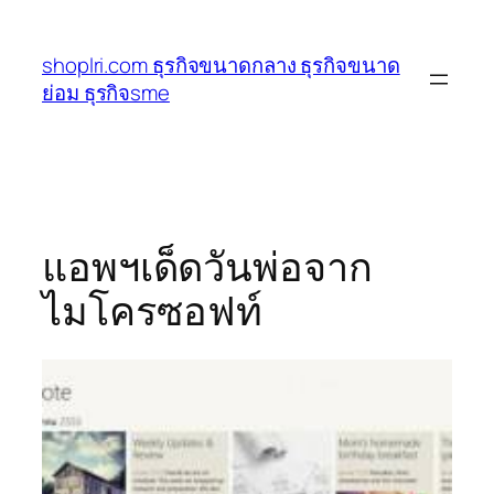
ข้าม
ไป
shoplri.com ธุรกิจขนาดกลาง ธุรกิจขนาด
ยัง
ย่อม ธุรกิจsme
เนื้อหา
แอพฯเด็ดวันพ่อจาก
ไมโครซอฟท์