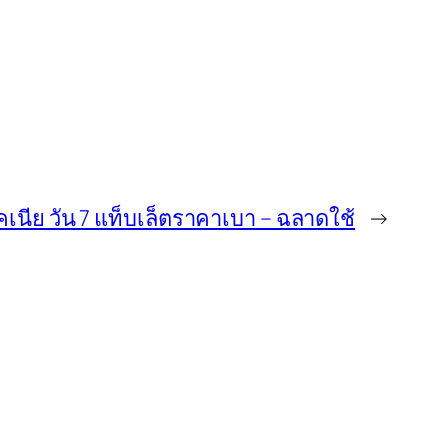
โคเนีย วัน 7 แท็บเล็ตราคาเบา – ฉลาดใช้
→