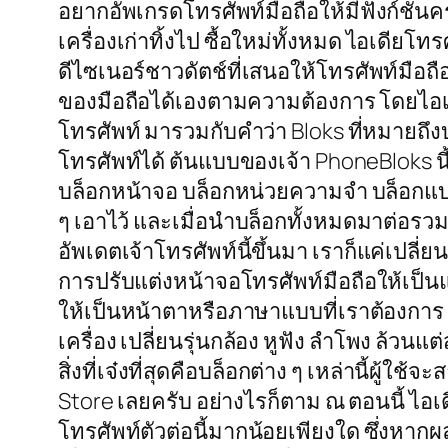
อยากอัพเกรดโทรศัพท์มือถือให้มีฟังก์ชั่นค
เครื่องเก่าทิ้งไป ซื้อใหม่ทั้งหมด ไอเดียโ
ดีไซเนอร์ชาวดัตช์ที่เสนอให้โทรศัพท์มือถื
ของมือถือได้เองตามความต้องการ โดยไอเดีย
โทรศัพท์ มารวมกับคำว่า Bloks ที่หมายถึ
โทรศัพท์ได้ ต้นแบบของเจ้า PhoneBloks นี
บล็อกหน้าจอ บล็อกหน่วยความจำ บล็อกแบตเ
ๆ เอาไว้ และเมื่อนำบล็อกทั้งหมดมาต่อรวมเข
อัพเดตเจ้าโทรศัพท์นี้ขึ้นมา เราก็แค่เปลี
การปรับแต่งหน้าจอโทรศัพท์มือถือให้เป็
ให้เป็นหน้าตาหรือภาษาแบบที่เราต้องการ
เครื่อง เปลี่ยนรุ่นกล้อง หูฟัง ลำโพง ล้
สิ่งที่เจ๋งที่สุดคือบล็อกต่าง ๆ เหล่านี้ผู้
Store เลยครับ อย่างไรก็ตาม ณ ตอนนี้ ไอ
โทรศัพท์ตัวต่อนี้มากน้อยเพียงใด ซึ่งหา