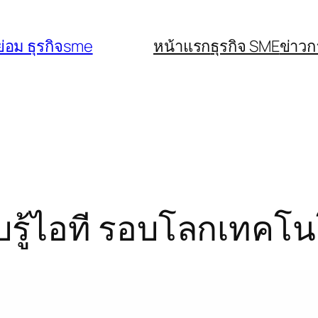
่อม ธุรกิจsme
หน้าแรก
ธุรกิจ SME
ข่าว
อบรู้ไอที รอบโลกเทคโน