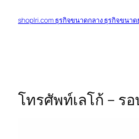
ข้าม
ไป
shoplri.com ธุรกิจขนาดกลาง ธุรกิจขนาดย
ยัง
เนื้อหา
โทรศัพท์เลโก้ – ร