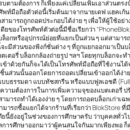
รบตามต้องการ ก็เพียงแค่เปลี่ยนเพิ่มเอาส่วนตรงน
ทรศัพท์มือถือตัวต่อนี้เริ่มต้นมาจากนายเดฟ แฮคเก
อสามารถถูกถอดประกอบได้ง่าย ๆ เพื่อให้ผู้ใช้อย่า
ของโทรศัพท์ตัวต่อนี้มีชื่อเรียกว่า “PhoneBlok
งบล็อกหรืออุปกรณ์ย่อยที่แยกเป็นส่วน ๆ แต่สาม
้จะมีส่วนของฟังก์ชั่นต่าง ๆ ที่ถูกแยกออกมาเป็น
ตอรี่ บล็อกกล้องถ่ายรูป ฯลฯ โดยทุกบล็อกจะทำง
้าด้วยกันก็จะได้เป็นโทรศัพท์มือถือที่ใช้งานได้จร
่ยนชิ้นส่วนนั้นออกโดยการถอดเปลี่ยนเข้าออกได้ง่
นแบบธรรมดา แบบทัชสกรีน หรือแบบฟูลเอชดี (Ful
 ความต้องการในการเพิ่มความจุของแบตเตอรี่ ปรั
วนแต่สามารถทำได้เองง่าย ๆ โดยการถอดบล็อกเก่าเฉ
ใช้จะสามารถซื้อแยกได้จากร้านที่เรียกว่า BlokStore 
เดียนี้ยังอยู่ในช่วงของการศึกษาครับ ว่าบุคคล
กผลการศึกษาออกมาว่าผู้คนสนใจกันมากเพียงพอ ก