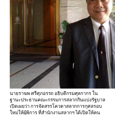
นายราฆพ ศรีศุภอรรถ อธิบดีกรมศุลกากร ใน
ฐานะประธานคณะกรรมการสลากกินแบ่งรัฐบาล
เปิดเผยว่า การจัดสรรโควตาสลากการกุศลรอบ
ใหม่ให้ผู้พิการ ที่สำนักงานสลากฯ ได้เปิดให้คน