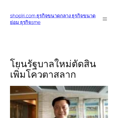
ข้าม
ไป
shoplri.com ธุรกิจขนาดกลาง ธุรกิจขนาด
ยัง
ย่อม ธุรกิจsme
เนื้อหา
โยนรัฐบาลใหม่ตัดสิน
เพิ่มโควตาสลาก