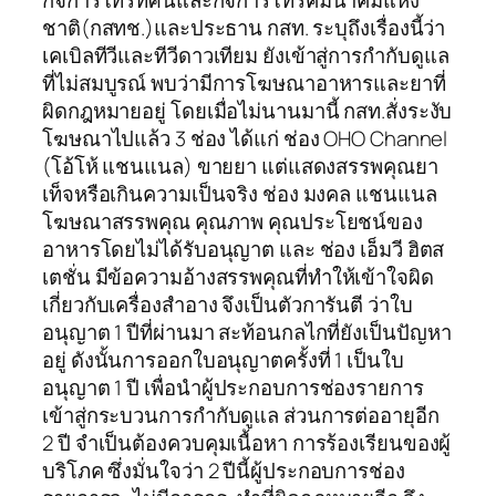
กิจการโทรทัศน์และกิจการโทรคมนาคมแห่ง
ชาติ(กสทช.)และประธาน กสท. ระบุถึงเรื่องนี้ว่า
เคเบิลทีวีและทีวีดาวเทียม ยังเข้าสู่การกำกับดูแล
ที่ไม่สมบูรณ์ พบว่ามีการโฆษณาอาหารและยาที่
ผิดกฎหมายอยู่ โดยเมื่อไม่นานมานี้ กสท.สั่งระงับ
โฆษณาไปแล้ว 3 ช่อง ได้แก่ ช่อง OHO Channel
(โอ้โห้ แชนแนล) ขายยา แต่แสดงสรรพคุณยา
เท็จหรือเกินความเป็นจริง ช่อง มงคล แชนแนล
โฆษณาสรรพคุณ คุณภาพ คุณประโยชน์ของ
อาหารโดยไม่ได้รับอนุญาต และ ช่อง เอ็มวี ฮิตส
เตชั่น มีข้อความอ้างสรรพคุณที่ทำให้เข้าใจผิด
เกี่ยวกับเครื่องสำอาง จึงเป็นตัวการันตี ว่าใบ
อนุญาต 1 ปีที่ผ่านมา สะท้อนกลไกที่ยังเป็นปัญหา
อยู่ ดังนั้นการออกใบอนุญาตครั้งที่ 1 เป็นใบ
อนุญาต 1 ปี เพื่อนำผู้ประกอบการช่องรายการ
เข้าสู่กระบวนการกำกับดูแล ส่วนการต่ออายุอีก
2 ปี จำเป็นต้องควบคุมเนื้อหา การร้องเรียนของผู้
บริโภค ซึ่งมั่นใจว่า 2 ปีนี้ผู้ประกอบการช่อง