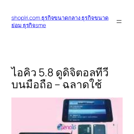
ข้าม
ไป
shoplri.com ธุรกิจขนาดกลาง ธุรกิจขนาด
ยัง
ย่อม ธุรกิจsme
เนื้อหา
ไอคิว 5.8 ดูดิจิตอลทีวี
บนมือถือ – ฉลาดใช้