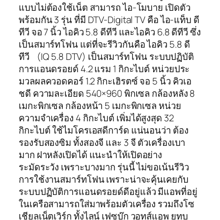
แบบไม่ต้องใช้เน็ต สามารถ ไอ-โมบาย เปิดตัว
พร้อมกัน 3 รุ่น ที่มี DTV-Digital TV คือ ไอ-แท็บ ดี
ทีวี จอ 7 นิ้ว ไอคิว 5.8 ดีทีวี และไอคิว 6.8 ดีทีวี ซึ่ง
เป็นสมาร์ทโฟน แต่ที่จะรีวิวกันคือ ไอคิว 5.8 ดี
ทีวี (IQ 5.8 DTV) เป็นสมาร์ทโฟน ระบบปฏิบัติ
การแอนดรอยด์ 4.2 แรม 1 กิกะไบต์ หน่วยประ
มวลผลควอดคอร์ 1.2 กิกะเฮิรตซ์ จอ 5 นิ้ว คิวเอ
ชดี ความละเอียด 540×960 พิกเซล กล้องหลัง 8
เมกะพิกเซล กล้องหน้า 5 เมกะพิกเซล หน่วย
ความจำเครื่อง 4 กิกะไบต์ เพิ่มได้สูงสุด 32
กิกะไบต์ ใช้ไมโครเอสดีการ์ด แน่นอนว่า ต้อง
รองรับสองซิม ทั้งสองจี และ 3 จี ตัวเครื่องเบา
มาก ฝาหลังเปิดได้ แนะนำให้เปิดอย่าง
ระมัดระวัง เพราะบางมาก รุ่นนี้ ไม่ขอเน้นรีวิว
การใช้งานสมาร์ทโฟน เพราะน่าจะคุ้นเคยกับ
ระบบปฏิบัติการแอนดรอยด์ดีอยู่แล้ว มีแอพที่อยู่
ในเครือสามารถใส่มาพร้อมตัวเครื่อง รวมถึงโซ
เชียลเน็ตเวิร์ก ทั้งไลน์ เฟซบุ๊ก วอทส์แอพ ยูทูบ