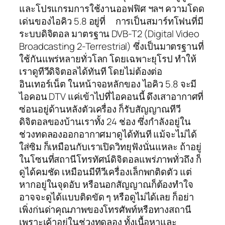
และโปรแกรมการใช้งานออฟฟิศ ฯลฯ ความโดด
เด่นของไอคิว 5.8 อยู่ที่ การเป็นสมาร์ทโฟนที่มี
ระบบดิจิตอล มาตรฐาน DVB-T2 (Digital Video
Broadcasting 2-Terrestrial) ซึ่งเป็นมาตรฐานที่
ใช้กันแพร่หลายทั่วโลก โดยเฉพาะยุโรป ทำให้
เราดูทีวีดิจิตอลได้ทันที โดยไม่ต้องต่อ
อินเทอร์เน็ต ในหน้าจอหลักของ ไอคิว 5.8 จะมี
ไอคอน DTV แค่เข้าไปที่ไอคอนนี้ ดึงเสาอากาศที่
ซ่อนอยู่ด้านหลังตัวเครื่อง ก็รับสัญญาณทีวี
ดิจิตอลของบ้านเราทั้ง 24 ช่อง ซึ่งกำลังอยู่ใน
ช่วงทดลองออกอากาศมาดูได้ทันที แม้จะไม่ได้
ใส่ซิม ก็เหมือนกับเราเปิดวิทยุฟังนั่นแหละ ถ้าอยู่
ในโซนที่สถานีโทรทัศน์ดิจิตอลแพร่ภาพทั่วถึง ก็
ดูได้คมชัด เหมือนมีทีวีเครื่องเล็กพกติดตัว แต่
หากอยู่ในจุดอับ หรือนอกสัญญาณก็ต้องทำใจ
อาจจะดูได้แบบติดขัด ๆ หรือดูไม่ได้เลย ก็อย่า
เพิ่งก่นด่าคุณภาพของโทรศัพท์หรือทางสถานี
เพราะเค้าอยู่ในช่วงทดลอง ทั้งเนื้อหาและ