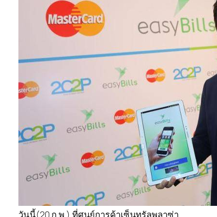
วันนี้(20 ก.พ.) ที่ศูนย์การค้าเซ็นทรัลพลาซ่า