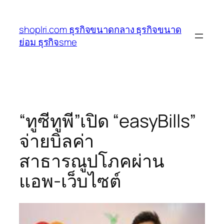
ข้าม
ไป
shoplri.com ธุรกิจขนาดกลาง ธุรกิจขนาด
ยัง
ย่อม ธุรกิจsme
เนื้อหา
“ทูซีทูพี”เปิด “easyBills”
จ่ายบิลค่า
สาธารณูปโภคผ่าน
แอพ-เว็บไซต์