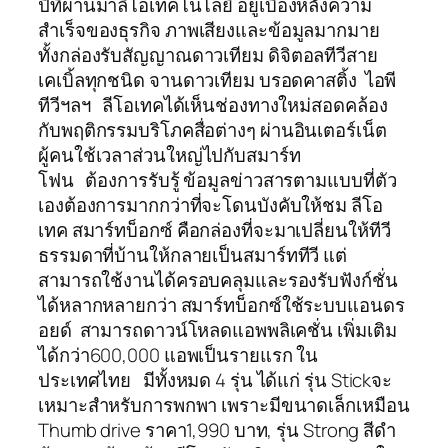
ปีที่ผ่านมาลีโอเทคโนโลยี อยู่เบื้องหลังความ
สำเร็จของธุรกิจ ภาพเสียงและข้อมูลมากมาย
ทั้งกล่องรับสัญญาณดาวเทียม ดิจิตอลทีวีสาย
เคเบิ้ลทุกชนิด จานดาวเทียม บรอดคาสติ้ง ไอพี
ทีวีฯลฯ ลีโอเทคได้เห็นช่องทางใหม่สอดคล้อง
กับพฤติกรรมบริโภคสื่อต่างๆ ผ่านอินเตอร์เน็ต
ผู้คนใช้เวลาส่วนใหญ่ไปกับสมาร์ท
โฟน ต้องการรับรู้ ข้อมูลข่าวสารตามแบบที่ตัว
เองต้องการมากกว่าที่จะโดนบังคับให้ชม ลีโอ
เทค สมาร์ทบ็อกซ์ คือกล่องที่จะมาเปลี่ยนให้ทีวี
ธรรมดาที่บ้านให้กลายเป็นสมาร์ททีวี แต่
สามารถใช้งานได้ครอบคลุมและรองรับฟังก์ชั่น
ได้หลากหลายกว่า สมาร์ทบ็อกซ์ใช้ระบบแอนดร
อยด์ สามารถดาวน์โหลดแอพพลิเคชั่น เพิ่มเติม
ได้กว่า600,000 แอพเป็นรายแรก ใน
ประเทศไทย มีทั้งหมด 4 รุ่น ได้แก่ รุ่น Stickจะ
เหมาะสำหรับการพกพา เพราะมีขนาดเล็กเหมือน
Thumb drive ราคา1,990 บาท, รุ่น Strong สีดำ