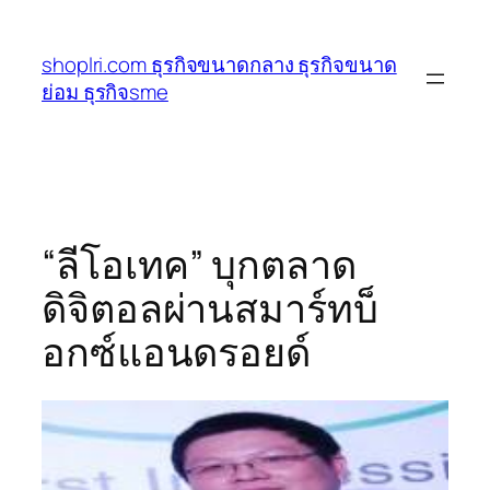
ข้าม
ไป
shoplri.com ธุรกิจขนาดกลาง ธุรกิจขนาด
ยัง
ย่อม ธุรกิจsme
เนื้อหา
“ลีโอเทค” บุกตลาด
ดิจิตอลผ่านสมาร์ทบ็
อกซ์แอนดรอยด์