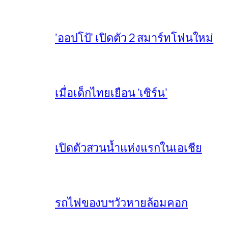
‘ออปโป้’ เปิดตัว 2 สมาร์ทโฟนใหม่
เมื่อเด็กไทยเยือน ‘เซิร์น’
เปิดตัวสวนน้ำแห่งแรกในเอเชีย
รถไฟของบฯวัวหายล้อมคอก