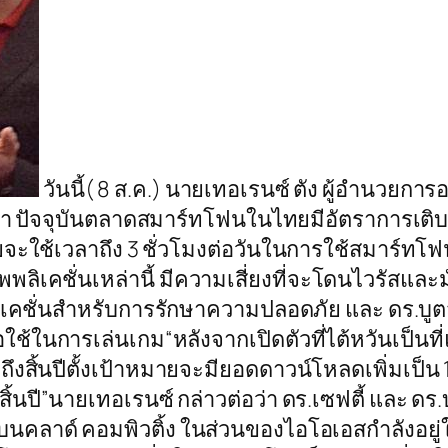
วันนี้( 8 ส.ค.) นายเทอเรนซ์ ตัง ผู้อำนวยกา
ว่า ปัจจุบันตลาดสมาร์ทโฟนในไทยมีอัตราการเติ
ทยจะใช้เวลาถึง 3 ชั่วโมงต่อวันในการใช้สมาร์ท
เคชั่นเหล่านี้ มีความเสี่ยงที่จะโดนไวรัสและมัลแ
เคชั่นสำหรับการรักษาความปลอดภัย และ ดร.บูตสเ
ใช้ในการเล่นเกม“หลังจากเปิดตัวที่ไต้หวันเป็นที
อถึงสิ้นปีตั้งเป้าหมายจะมียอดดาวน์โหลดเพิ่มเป็
ิ้นปี”นายเทอเรนซ์ กล่าวต่อว่า ดร.เซฟตี้ และ ด
คลาด์ คอมพิวติ้ง ในส่วนของไอโอเอสกำลังอยู่ใน