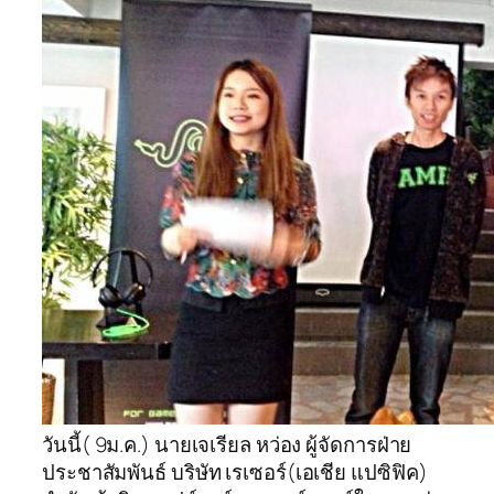
วันนี้( 9ม.ค.) นายเจเรียล หว่อง ผู้จัดการฝ่าย
ประชาสัมพันธ์ บริษัท เรเซอร์(เอเชีย แปซิฟิค)