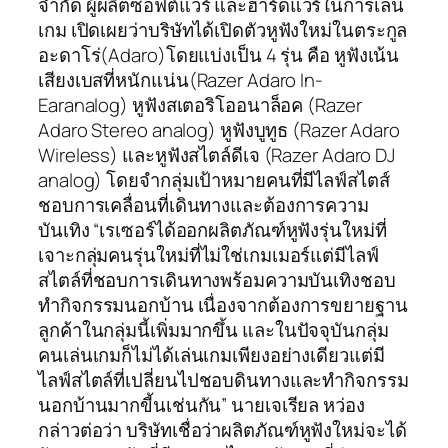
จำกัด ผู้ผลิตซอฟต์แวร์ และฮาร์ดแวร์ในการเล่น
เกม เปิดเผยว่าบริษัทได้เปิดตัวหูฟังใหม่ในตระกูล
อะดาโร่(Adaro)โดยแบ่งเป็น 4 รุ่น คือ หูฟังเน้น
เสียงเบสที่หนักแน่น(Razer Adaro In-
Earanalog) หูฟังสเตอริโออนาล็อค (Razer
Adaro Stereo analog) หูฟังบูทูธ (Razer Adaro
Wireless) และหูฟังสไตล์ดีเจ (Razer Adaro DJ
analog) โดยจำกลุ่มเป้าหมายคนที่มีไลฟ์สไตส์
ชอบการเคลื่อนที่เดินทางและต้องการความ
บันเทิง “เรเซอร์ได้ออกผลิตภัณฑ์หูฟังรุ่นใหม่ที่
เจาะกลุ่มคนรุ่นใหม่ที่ไม่ใช่เกมเมอร์แต่มีไลฟ์
สไตล์ที่ชอบการเดินทางพร้อมความบันเทิงชอบ
ทำกิจกรรมนอกบ้าน เนื่องจากต้องการขยายฐาน
ลูกค้าในกลุ่มนี้เพิ่มมากขึ้น และในปัจจุบันกลุ่ม
คนเล่นเกมก็ไม่ได้เล่นเกมเพียงอย่างเดียวแต่มี
ไลฟ์สไตล์ที่เปลี่ยนไปชอบดินทางและทำกิจกรรม
นอกบ้านมากขี้นเช่นกัน” นายเจเรียล หว่อง
กล่าวต่อว่า บริษัทเชื่อว่าผลิตภัณฑ์หูฟังใหม่จะได้