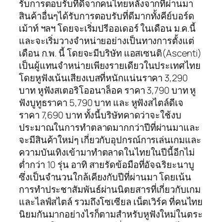
รับการตอบรับที่ดีจากคนไทยหลังจากที่ผ่านมา
สินค้าอื่นๆได้รับการตอบรับที่ดีมากทั้งคีย์บอร์ด
เม้าท์ ฯลฯ โดยจะเริ่มปรีออเดอร์ ในเดือน ม.ค.นี้
และจะเริ่มวางจำหน่ายอย่างเป็นทางการตั้งแต่
เดือน ก.พ. นี้ โดยจะมีบริษัท แอสเซนติ(Ascenti)
เป็นผู้แทนจำหน่ายเพียงรายเดียวในประเทศไทย
โดยหูฟังเน้นเสียงเบสที่หนักแน่นราคา 3,290
บาท หูฟังสเตอริโออนาล็อค ราคา 3,790 บาท หู
ฟังบูทูธราคา 5,790 บาท และ หูฟังสไตล์ดีเจ
ราคา 7,690 บาท ทั้งนี้บริษัทคาดว่าจะใช้งบ
ประมาณในการทำตลาดมากกว่าปีที่ผ่านมาและ
จะมีสินค้าใหม่ๆ เกี่ยวกับอุปกรณ์การเล่นเกมและ
ความบันเทิงเข้ามาทำตลาดในไทยในปีนี้อีกไม่
ต่ำกว่า 10 รุ่น อาทิ สายรัดข้อมือที่อัจฉริยะนาบู
ซึ่งเป็นจำนวนใกล้เคียงกับปีที่ผ่านมา โดยเน้น
การทำประชาสัมพันธ์ผ่านนิตยสารที่เกี่ยวกับเกม
และไลฟ์สไตล์ รวมถึงโซเซียล เน็ตเวิร์ค ที่คนไทย
นิยมกันมากอย่างไรก็ตามสำหรับหูฟังใหม่ในตระ