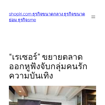
ข้าม
ไป
shoplri.com ธุรกิจขนาดกลาง ธุรกิจขนาด
ยัง
ย่อม ธุรกิจsme
เนื้อหา
“เรเซอร์” ขยายตลาด
ออกหูฟังจับกลุ่มคนรัก
ความบันเทิง