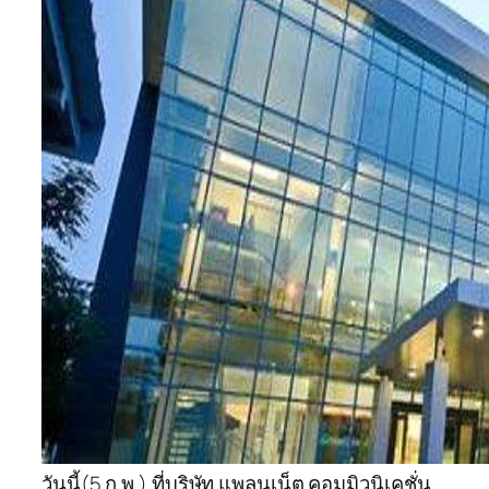
วันนี้(5 ก.พ.) ที่บริษัท แพลนเน็ต คอมมิวนิเคชั่น