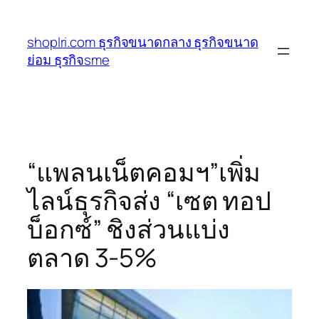
ข้าม
ไป
shoplri.com ธุรกิจขนาดกลาง ธุรกิจขนาด
ยัง
ย่อม ธุรกิจsme
เนื้อหา
“แพลนเน็ตคอมฯ”เพิ่ม
ไลน์ธุรกิจส่ง “เซต ทอป
บ็อกซ์” ชิงส่วนแบ่ง
ตลาด 3-5%