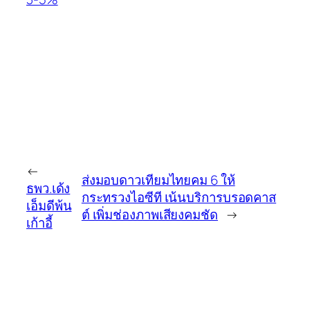
←
ส่งมอบดาวเทียมไทยคม 6 ให้
ธพว.เด้ง
กระทรวงไอซีที เน้นบริการบรอดคาส
เอ็มดีพ้น
ต์ เพิ่มช่องภาพเสียงคมชัด
→
เก้าอี้