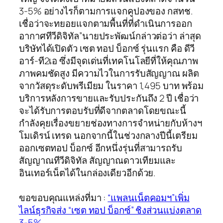
3-5% อย่างไรก็ตามการแจกคูปองของ กสทช.
เชื่อว่าจะทยอยแจกตามพื้นที่ที่ดำเนินการออก
อากาศทีวีดิจิทัล”นายประพัฒน์กล่าวต่อว่า ล่าสุด
บริษัทได้เปิดตัว เซต ทอป บ็อกซ์ รุ่นแรก คือ ดีวี
อาร์-ที2เอ ซึ่งมีจุดเด่นที่เทคโนโลยีที่ให้คุณภาพ
ภาพคมชัดสูง มีความไวในการรับสัญญาณ ผลิต
จากวัสดุระดับพรีเมียม ในราคา 1,495 บาท พร้อม
บริการหลังการขายและรับประกันถึง 2 ปี เชื่อว่า
จะได้รับการตอบรับที่ดีจากตลาดโดยขณะนี้
กำลังคุยเรื่องขยายช่องทางการจำหน่ายกับห้างฯ
โมเดิรน์ เทรด นอกจากนี้ในช่วงกลางปีนี้เตรียม
ออกเซตทอป บ็อกซ์ อีกหนึ่งรุ่นที่สามารถรับ
สัญญาณทีวีดิจิทัล สัญญาณดาวเทียมและ
อินเทอร์เน็ตได้ในกล่องเดียวอีกด้วย.
ขอขอบคุณแหล่งที่มา :
“แพลนเน็ตคอมฯ”เพิ่ม
ไลน์ธุรกิจส่ง “เซต ทอป บ็อกซ์” ชิงส่วนแบ่งตลาด
3-5%