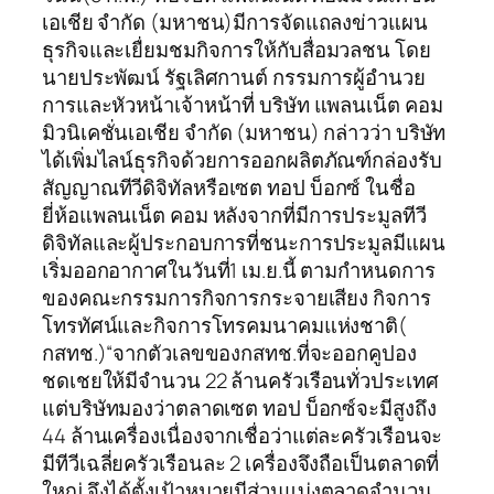
เอเชีย จำกัด (มหาชน)มีการจัดแถลงข่าวแผน
ธุรกิจและเยื่ยมชมกิจการให้กับสื่อมวลชน โดย
นายประพัฒน์ รัฐเลิศกานต์ กรรมการผู้อำนวย
การและหัวหน้าเจ้าหน้าที่ บริษัท แพลนเน็ต คอม
มิวนิเคชั่นเอเชีย จำกัด (มหาชน) กล่าวว่า บริษัท
ได้เพิ่มไลน์ธุรกิจด้วยการออกผลิตภัณฑ์กล่องรับ
สัญญาณทีวีดิจิทัลหรือเซต ทอป บ็อกซ์ ในชื่อ
ยี่ห้อแพลนเน็ต คอม หลังจากที่มีการประมูลทีวี
ดิจิทัลและผู้ประกอบการที่ชนะการประมูลมีแผน
เริ่มออกอากาศในวันที่1 เม.ย.นี้ ตามกำหนดการ
ของคณะกรรมการกิจการกระจายเสียง กิจการ
โทรทัศน์และกิจการโทรคมนาคมแห่งชาติ(
กสทช.)“จากตัวเลขของกสทช.ที่จะออกคูปอง
ชดเชยให้มีจำนวน 22 ล้านครัวเรือนทั่วประเทศ
แต่บริษัทมองว่าตลาดเซต ทอป บ็อกซ์จะมีสูงถึง
44 ล้านเครื่องเนื่องจากเชื่อว่าแต่ละครัวเรือนจะ
มีทีวีเฉลี่ยครัวเรือนละ 2 เครื่องจึงถือเป็นตลาดที่
ใหญ่ จึงได้ตั้งเป้าหมายมีส่วนแบ่งตลาดจำนวน