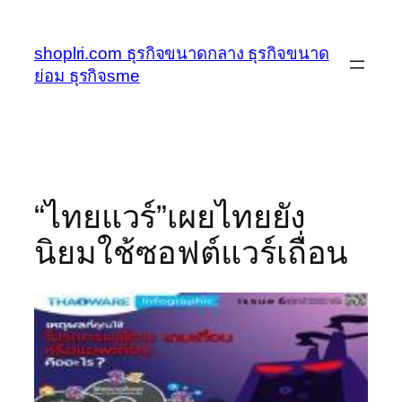
ข้าม
ไป
shoplri.com ธุรกิจขนาดกลาง ธุรกิจขนาด
ยัง
ย่อม ธุรกิจsme
เนื้อหา
“ไทยแวร์”เผยไทยยัง
นิยมใช้ซอฟต์แวร์เถื่อน