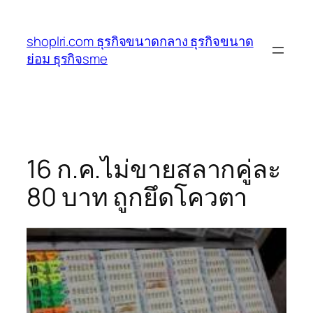
ข้าม
ไป
shoplri.com ธุรกิจขนาดกลาง ธุรกิจขนาด
ยัง
ย่อม ธุรกิจsme
เนื้อหา
16 ก.ค.ไม่ขายสลากคู่ละ
80 บาท ถูกยึดโควตา