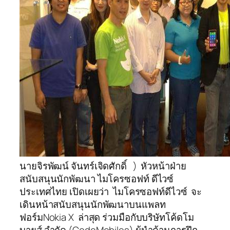
นายจิรพัฒน์ จันทร์เจิดศักดิ์ ) หัวหน้าฝ่าย
สนับสนุนนักพัฒนา ไมโครซอฟท์ ดีไวซ์
ประเทศไทย เปิดเผยว่า ไมโครซอฟท์ดีไวซ์ จะ
เดินหน้าสนับสนุนนักพัฒนาบนแพลท
ฟอร์มNokia X ล่าสุด ร่วมมือกับบริษัทโค้ดโม