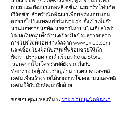
บายส์ จำกัด (CodeMobiles) ผู้นำด้านการฝึก
อบรมและพัฒนาแอพพลิเคชั่นบนสมาร์ทโฟนจัด
เวิร์คช้อปสำหรับนักพัฒนาเพื่อพอร์ทแอพ แอน
ดรอยด์ไปยังแพลทฟอร์ม NokiaX ตั้งเป้าเพิ่มจำ
นวนแอพจากนักพัฒนาชาวไทยบนโนเกียสโตร์
โดยสนับสนุนทั้งด้านเครื่องมือข้อมูลการตลาด
การโปรโมทแอพ รางวัลจาก www.dvlop.com
และเชื่อมโยงผู้สนับสนุนที่พร้อมช่วยให้นัก
พัฒนาประสบความสำเร็จบนNokia Store
นอกจากนี้ไมโครซอฟท์ยังร่วมมือกับ
Vserv.mobi ผู้เชี่ยวชาญด้านการตลาดแอพพลิ
เคชั่นเพื่อสร้างรายได้จากการโฆษณาบนแอพพลิ
เคชั่นให้กับนักพัฒนาอีกด้วย
ขอขอบคุณแหล่งที่มา :
Nokia Xหนุนนักพัฒนา