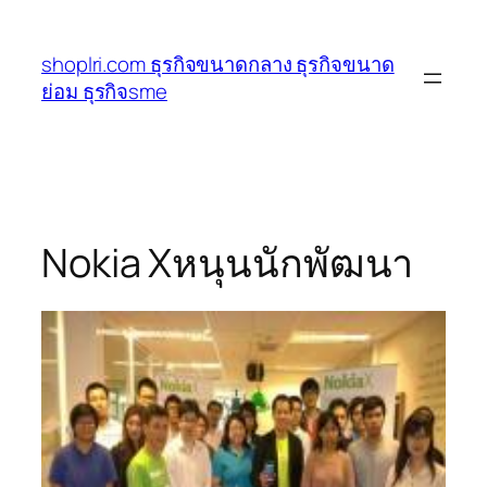
ข้าม
ไป
shoplri.com ธุรกิจขนาดกลาง ธุรกิจขนาด
ยัง
ย่อม ธุรกิจsme
เนื้อหา
Nokia Xหนุนนักพัฒนา