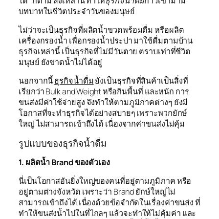
ได้” ก็ตาม สิ่งเหล่านี้ ทำให้
ธุรกิจน้ำดื่ม
ก้าวเข้ามามี
บทบาทในชีวิตประจำวันของมนุษย์
ไม่ว่าจะเป็นธุรกิจที่ผลิตน้ำขวดพร้อมดื่ม หรือผลิต
เครื่องกรองน้ำ เพื่อกรองน้ำประปา มาใช้ดื่มตามบ้าน
ธุรกิจเหล่านี้ เป็นธุรกิจที่ไม่มีวันตาย ตราบเท่าที่ชีวิต
มนุษย์ ยังขาดน้ำไม่ได้อยู่
นอกจากนี้
ธุรกิจน้ำดื่ม
ยังเป็นธุรกิจที่สินค้าเป็นสิ่งที่
เรียกว่า Bulk and Weight หรือกินพื้นที่ และหนัก การ
ขนส่งมีค่าใช้จ่ายสูง จึงทำให้ตามภูมิภาคต่างๆ ยังมี
โอกาสที่จะทำธุรกิจได้อย่างสบายๆ เพราะพวกยักษ์
ใหญ่ ไม่สามารถเข้าถึงได้ เนื่องจากค่าขนส่งไม่คุ้ม
รูปแบบของธุรกิจน้ำดื่ม
1. ผลิตน้ำ Brand ของตัวเอง
นี่เป็นโอกาสอันยิ่งใหญ่ของคนที่อยู่ตามภูมิภาค หรือ
อยู่ตามต่างจังหวัด เพราะว่า Brand ยักษ์ใหญ่ไม่
สามารถเข้าถึงได้ เนื่องด้วยข้อจำกัดในเรื่องค่าขนส่ง ที่
ทำให้ขนส่งน้ำไปในที่ไกลๆ แล้วจะทำให้ไม่คุ้มค่า และ