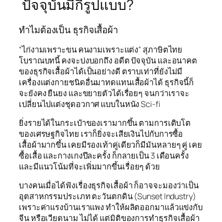
ปัจจุบันมีกี่รูปแบบ?
ทำไมต้องเป็น ธุรกิจเสื้อผ้า
“ไก่งามเพราะขน คนงามเพราะแต่ง” สุภาษิตไทย
โบราณบทนี้ คงจะบ่งบอกถึง อดีต ปัจจุบัน และอนาคต
ของธุรกิจเสื้อผ้าได้เป็นอย่างดี ตราบเท่าที่ยังไม่มี
เครื่องแต่งกายชนิดอื่นมาทดแทนเสื้อผ้าได้ ธุรกิจนี้ก็
จะยังคง ยืนยง และขยายตัวได้เรื่อยๆ จนกว่าเราจะ
เปลี่ยนไปแต่งชุดอวกาศ แบบในหนัง Sci-fi
ยิ่งรายได้ในกระเป๋าของเรามากขึ้น ตามการเติบโต
ของเศรษฐกิจไทย เราก็ยิ่งจะเสียเงินไปกับการซื้อ
เสื้อผ้ามากขึ้น เคยมีรองเท้าคู่เดียวก็มีมันหลายๆ คู่ เคย
ซื้อเสื้อ และกางเกงปีละครั้ง ก็กลายเป็น 3 เดือนครั้ง
และมีแนวโน้มที่จะเพิ่มมากขึ้นเรื่อยๆ ด้วย
บางคนเมื่อได้ฟังเรื่องธุรกิจเสื้อผ้า ก็อาจจะมองว่าเป็น
อุตสาหกรรมประเภท ตะวันตกดิน (Sunset Industry)
เพราะค่าแรงบ้านเราแพง ทำให้ผลิตออกมาแล้วแข่งกับ
จีน หรือเวียดนาม ไม่ได้ แต่มิติของการทำธุรกิจเสื้อผ้า