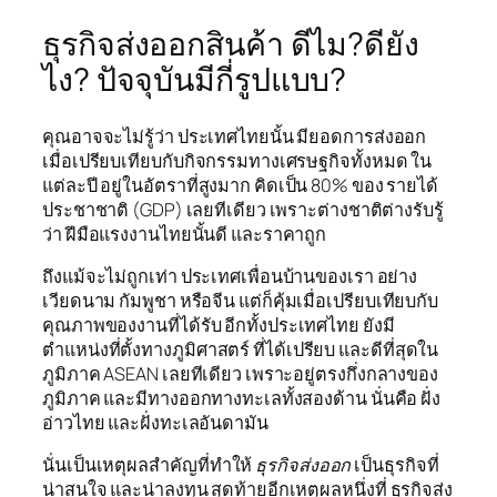
ธุรกิจส่งออกสินค้า ดีไม?ดียัง
ไง? ปัจจุบันมีกี่รูปแบบ?
คุณอาจจะไม่รู้ว่า ประเทศไทยนั้น มียอดการส่งออก
เมื่อเปรียบเทียบกับกิจกรรมทางเศรษฐกิจทั้งหมด ใน
แต่ละปี อยู่ในอัตราที่สูงมาก คิดเป็น 80% ของ รายได้
ประชาชาติ (GDP) เลยทีเดียว เพราะต่างชาติต่างรับรู้
ว่า ฝีมือแรงงานไทยนั้นดี และราคาถูก
ถึงแม้จะไม่ถูกเท่า ประเทศเพื่อนบ้านของเรา อย่าง
เวียดนาม กัมพูชา หรือจีน แต่ก็คุ้มเมื่อเปรียบเทียบกับ
คุณภาพของงานที่ได้รับ อีกทั้งประเทศไทย ยังมี
ตำแหน่งที่ตั้งทางภูมิศาสตร์ ที่ได้เปรียบ และดีที่สุดใน
ภูมิภาค ASEAN เลยทีเดียว เพราะอยู่ตรงกึ่งกลางของ
ภูมิภาค และมีทางออกทางทะเลทั้งสองด้าน นั่นคือ ฝั่ง
อ่าวไทย และฝั่งทะเลอันดามัน
นั่นเป็นเหตุผลสำคัญที่ทำให้
ธุรกิจส่งออก
เป็นธุรกิจที่
น่าสนใจ และน่าลงทุน สุดท้ายอีกเหตุผลหนึ่งที่ ธุรกิจส่ง