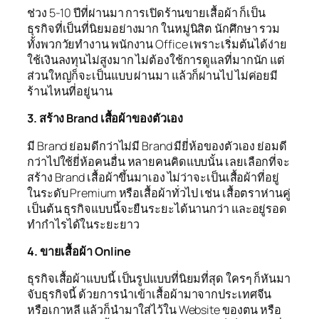
ช่วง 5-10 ปีที่ผ่านมา การเปิดร้านขายเสื้อผ้า ก็เป็น
ธุรกิจที่เป็นที่นิยมอย่างมาก ในหมู่นิสิต นักศึกษา รวม
ทั้งพวกวัยทำงาน พนักงาน Office เพราะเริ่มต้นได้ง่าย
ใช้เงินลงทุนไม่สูงมาก ไม่ต้องใช้การดูแลที่มากนัก แต่
ส่วนใหญ่ก็จะเป็นแบบ ผ่านมา แล้วก็ผ่านไป ไม่ค่อยมี
ร้านไหนที่อยู่นาน
3. สร้าง Brand เสื้อผ้าของตัวเอง
มี Brand ย่อมดีกว่าไม่มี Brand มียี่ห้อของตัวเอง ย่อมดี
กว่าไปใช้ยี่ห้อคนอื่น หลายคนคิดแบบนั้น เลยเลือกที่จะ
สร้าง Brand เสื้อผ้าขึ้นมาเอง ไม่ว่าจะเป็นเสื้อผ้าที่อยู่
ในระดับ Premium หรือเสื้อผ้าทั่วไป เช่น เสื้อตราห่านคู่
เป็นต้น ธุรกิจแบบนี้จะยืนระยะได้นานกว่า และอยู่รอด
ทำกำไรได้ในระยะยาว
4. ขายเสื้อผ้า Online
ธุรกิจเสื้อผ้าแบบนี้ เป็นรูปแบบที่นิยมที่สุด ใครๆ ก็หันมา
จับธุรกิจนี้ ด้วยการนำเข้าเสื้อผ้ามาจากประเทศจีน
หรือเกาหลี แล้วก็นำมาใส่ไว้ใน Website ของตน หรือ