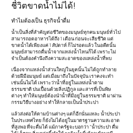
ชีวิตขาดน้ำไม่ได้!
ทำไมต้องเป็น ธุรกิจน้ำดื่ม
น้ำเป็นสิ่งที่สำคัญต่อชีวิตของมนุษย์ทุกคน มนุษย์ทั่วไป
สามารถอดอาหารได้ถึง 1 เดือน ก่อนจะเสียชีวิต แต่
ขาดน้ำได้เพียงแค่ 1 สัปดาห์ ก็ไม่รอดแล้ว ในอดีตนั้น
มนุษย์สามารถดื่มน้ำจากแหล่งน้ำไหนก็ได้ เพราะไม่
จำเป็นต้องคำนึงถึงความสะอาดของแหล่งน้ำที่พบ
เนื่องจากแหล่งน้ำส่วนใหญ่ในยุคนั้น ไม่ได้ถูกทำลาย
ด้วยฝีมือมนุษย์ แต่เมื่อมาถึงในปัจจุบัน เราคงจะทำ
เช่นนั้นไม่ได้ เพราะว่าน้ำที่อยู่ในแหล่งน้ำตาม
ธรรมชาติ ปนเปื้อนด้วยสิ่งปฏิกูล และสารที่เป็นพิษ
ต่างๆ ทำให้มนุษย์ต้องนำน้ำที่มีอยู่ในธรรมชาติ มาผ่าน
กรรมวิธีบางอย่าง ทำให้กลายเป็นน้ำประปา
แล้วส่งต่อให้ตามบ้านต่างๆ แต่ก็อีกนั่นแหละ น้ำประปา
ในประเทศไทย ก็ยังไม่ได้อยู่ในมาตรฐานความสะอาด
ที่สูงพอ ที่จะดื่มได้ แม้ภาครัฐจะบอกว่า “น้ำประปา ดื่ม