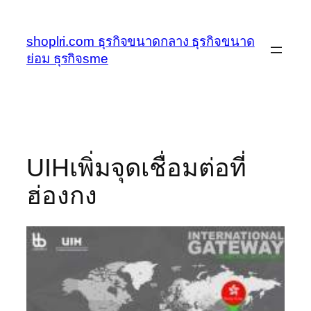
ข้าม
ไป
shoplri.com ธุรกิจขนาดกลาง ธุรกิจขนาด
ยัง
ย่อม ธุรกิจsme
เนื้อหา
UIHเพิ่มจุดเชื่อมต่อที่
ฮ่องกง