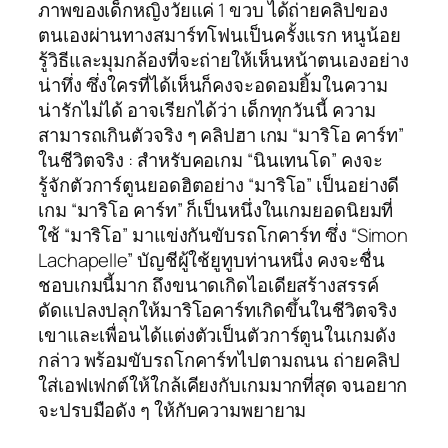
ภาพของเด็กหญิงวัยแค่ 1 ขวบ ได้ถ่ายคลิปของ
ตนเองผ่านทางสมาร์ทโฟนเป็นครั้งแรก หนูน้อย
รู้วิธีและมุมกล้องที่จะถ่ายให้เห็นหน้าตนเองอย่าง
น่าทึ่ง ซึ่งใครที่ได้เห็นก็คงจะอดอมยิ้มในความ
น่ารักไม่ได้ อาจเรียกได้ว่า เด็กทุกวันนี้ ความ
สามารถเกินตัวจริง ๆ คลิปฮา เกม “มาริโอ คาร์ท”
ในชีวิตจริง : สำหรับคอเกม “นินเทนโด” คงจะ
รู้จักตัวการ์ตูนยอดฮิตอย่าง “มาริโอ” เป็นอย่างดี
เกม “มาริโอ คาร์ท” ก็เป็นหนึ่งในเกมยอดนิยมที่
ใช้ “มาริโอ” มาแข่งกันขับรถโกคาร์ท ซึ่ง “Simon
Lachapelle” บัญชีผู้ใช้ยูทูบท่านหนึ่ง คงจะชื่น
ชอบเกมนี้มาก ถึงขนาดเกิดไอเดียสร้างสรรค์
ดัดแปลงปลุกให้มาริโอคาร์ทเกิดขึ้นในชีวิตจริง
เขาและเพื่อนได้แต่งตัวเป็นตัวการ์ตูนในเกมดัง
กล่าว พร้อมขับรถโกคาร์ทไปตามถนน ถ่ายคลิป
ใส่เอฟเฟกต์ให้ใกล้เคียงกับเกมมากที่สุด จนอยาก
จะปรบมือดัง ๆ ให้กับความพยายาม