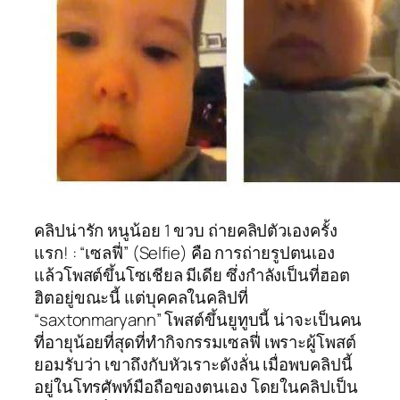
คลิปน่ารัก หนูน้อย 1 ขวบ ถ่ายคลิปตัวเองครั้ง
แรก! : “เซลฟี่” (Selfie) คือ การถ่ายรูปตนเอง
แล้วโพสต์ขึ้นโซเชียล มีเดีย ซึ่งกำลังเป็นที่ฮอต
ฮิตอยู่ขณะนี้ แต่บุคคลในคลิปที่
“saxtonmaryann” โพสต์ขึ้นยูทูบนี้ น่าจะเป็นคน
ที่อายุน้อยที่สุดที่ทำกิจกรรมเซลฟี่ เพราะผู้โพสต์
ยอมรับว่า เขาถึงกับหัวเราะดังลั่น เมื่อพบคลิปนี้
อยู่ในโทรศัพท์มือถือของตนเอง โดยในคลิปเป็น