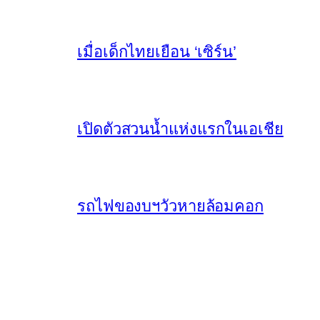
เมื่อเด็กไทยเยือน ‘เซิร์น’
เปิดตัวสวนน้ำแห่งแรกในเอเชีย
รถไฟของบฯวัวหายล้อมคอก