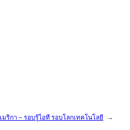
งอเมริกา – รอบรู้ไอที รอบโลกเทคโนโลยี
→