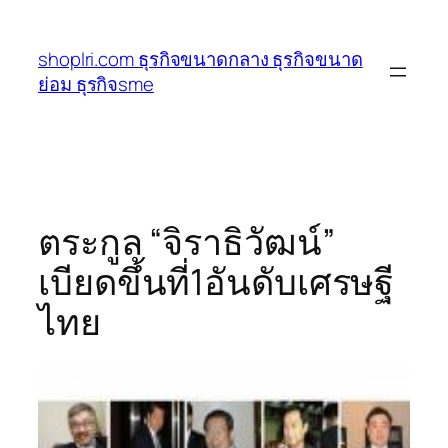
ข้าม
ไป
shoplri.com ธุรกิจขนาดกลาง ธุรกิจขนาด
ยัง
ย่อม ธุรกิจsme
เนื้อหา
ตระกูล “จิราธิวัฒน์”
เบียดขึ้นที่1อันดับเศรษฐี
ไทย