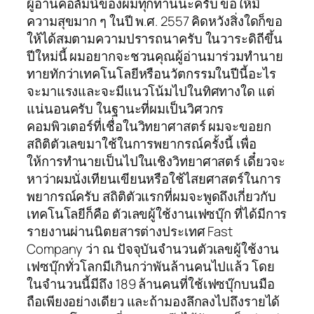
ผู้อ่านคอลัมน์ของผมทุกท่านนะครับ ขอให้มี
ความสุขมาก ๆ ในปี พ.ศ. 2557 คิดหวังสิ่งใดก็ขอ
ให้ได้สมตามความปรารถนาครับ ในวาระดิถีขึ้น
ปีใหม่นี้ ผมอยากจะชวนคุณผู้อ่านมาร่วมทำนาย
ทายทักว่าเทคโนโลยีหรือนวัตกรรมในปีนี้อะไร
จะมาแรงและจะมีแนวโน้มไปในทิศทางใด แต่
แน่นอนครับ ในฐานะที่ผมเป็นวิศวกร
คอมพิวเตอร์ที่เชื่อในวิทยาศาสตร์ ผมจะขอยก
สถิติตัวเลขมาใช้ในการพยากรณ์ครั้งนี้ เพื่อ
ให้การทำนายเป็นไปในเชิงวิทยาศาสตร์ เดี๋ยวจะ
หาว่าผมนั่งเทียนเขียนหรือใช้ไสยศาสตร์ในการ
พยากรณ์ครับ สถิติตัวแรกที่ผมจะพูดถึงเกี่ยวกับ
เทคโนโลยีก็คือ ตัวเลขผู้ใช้งานเฟซบุ๊ก ที่ได้มีการ
รายงานผ่านนิตยสารต่างประเทศ Fast
Company ว่า ณ ปัจจุบันจำนวนตัวเลขผู้ใช้งาน
เฟซบุ๊กทั่วโลกมีเกินกว่าพันล้านคนไปแล้ว โดย
ในจำนวนนี้มีถึง 189 ล้านคนที่ใช้เฟซบุ๊กบนมือ
ถือเพียงอย่างเดียว และถ้ามองลึกลงไปถึงรายได้