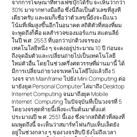
จากการโฆษณาที่ทางเฟซบุ๊กได้รับ จะเห็นว่ากว่า
30% มาจากทางมือถือ ซึ่งนี่ถือเป็นตัวเลขที่สูงที
เดียวครับ และผมก็เชื่อว่าตัวเลขนี้ยังจะมีแนว
โน้มที่เพิ่มสูงขึ้นอีกในอนาคต สถิติตัวที่สองที่ผม
จะพูดถึงก็คือ ผลสำรวจของมอร์แกน สแตนลีย์
ในปี พ.ศ. 2553 ที่บอกว่าปกติวงจรของ
เทคโนโลยีหนึ่ง ๆ จะคงอยู่ประมาณ 10 ปี ก่อนจะ
ถึงจุดอิ่มตัวและเปลี่ยนถ่ายไปเป็นเทคโนโลยี
ใหม่ตัวอื่น โดยในช่วงครึ่งศตวรรษที่ผ่านมานี้ ได้
มีการเปลี่ยนถ่ายวงจรเทคโนโลยีไปแล้วถึง 5
วงจร จาก Mainframe ไปยัง Mini Computing ต่อ
มายังยุค Personal Computer ไล่มาถึง Desktop
Internet Computing จนมาถึงยุค Mobile
Internet Computing ในปัจจุบันที่เป็นวงจรที่ 5
โดยวงจรสุดท้ายนี้เพิ่งจะเริ่มต้นมาตั้งแต่
ประมาณปี พ.ศ. 2551 นี้เอง ซึ่งจากสถิติตัวที่สองที่
ผมพูดถึงนี้ จะเห็นว่าสมาร์ทโฟนกับแท็บเล็ตยัง
อยู่ในช่วงกลาง ๆ ของวงจรสิบปี ยังไม่ถึงเวลา