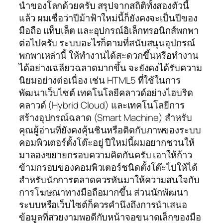
นำของโลกด้วยครับ สรุปจากสถิติทั้งสองตัวนี้
แล้ว ผมเชื่อว่าปีม้าฟ้าใหม่นี้ก็ยังคงจะเป็นปีของ
มือถือ แท็บเล็ต และอุปกรณ์อิเล็กทรอนิกส์พกพา
ต่อไปครับ ระบบอะไรก็ตามที่สนับสนุนอุปกรณ์
พกพาเหล่านี้ ให้ทำงานได้สะดวกขึ้นหรือทำงาน
ได้อย่างเฉลียวฉลาดมากขึ้น จะยังคงได้รับความ
นิยมอย่างต่อเนื่อง เช่น HTML5 ที่ใช้ในการ
พัฒนาเว็บไซต์ เทคโนโลยีคลาวด์อย่างไฮบริด
คลาวด์ (Hybrid Cloud) และเทคโนโลยีการ
สร้างอุปกรณ์ฉลาด (Smart Machine) สำหรับ
คุณผู้อ่านที่ยังคงคุ้นชินหรือติดกับภาพของระบบ
คอมพิวเตอร์ตั้งโต๊ะอยู่ ปีใหม่นี้ผมอยากชวนให้
มาลองขยายกรอบความคิดกันครับ เอาให้ก้าว
ข้ามกรอบของคอมพิวเตอร์ชนิดตั้งโต๊ะไปให้ได้
สำหรับนักการตลาดควรหันมาให้ความสนใจกับ
การโฆษณาทางมือถือมากขึ้น ส่วนนักพัฒนา
ระบบหรือเว็บไซต์ก็ควรคำนึงถึงการนำเสนอ
ข้อมูลที่สวยงามพอดีกับหน้าจอขนาดเล็กของมือ