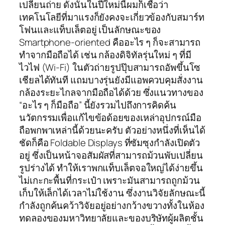
เปลี่ยนถ่าย ดังนั้นในปีใหม่นี้ผมก็เชื่อว่า
เทคโนโลยีที่มาแรงก็ยังคงจะเกี่ยวข้องกับสมาร์ท
โฟนและแท็บเล็ตอยู่ เป็นลักษณะของ
Smartphone-oriented คืออะไร ๆ ก็จะสามารถ
ทำจากมือถือได้ เช่น กล้องดิจิทัลรุ่นใหม่ ๆ ที่มี
ไวไฟ (Wi-Fi) ในตัวถ่ายรูปปุ๊บสามารถอัพขึ้นโซ
เชียลได้ทันที แถมบางรุ่นยังมีแอพควบคุมสั่งงาน
กล้องระยะไกลจากมือถือได้ด้วย ซึ่งแนวทางของ
“อะไร ๆ ก็มือถือ” นี้ยังรวมไปถึงการคิดค้น
นวัตกรรมเพื่อแก้ไขข้อด้อยของเหล่าอุปกรณ์มือ
ถือพกพาเหล่านี้ด้วยนะครับ ตัวอย่างหนึ่งที่เห็นได้
ชัดก็คือ Foldable Displays ที่ซัมซุงกำลังเปิดตัว
อยู่ ซึ่งเป็นหน้าจอสัมผัสที่สามารถม้วนพับเปลี่ยน
รูปร่างได้ ทำให้เราพกแท็บเล็ตจอใหญ่ได้ง่ายขึ้น
ไม่เกะกะพื้นที่กระเป๋า เพราะมันสามารถถูกม้วน
เก็บให้เล็กได้เวลาไม่ใช้งาน ซึ่งงานวิจัยลักษณะนี้
กำลังถูกค้นคว้าวิจัยอยู่อย่างกว้างขวางทั้งในห้อง
ทดลองของมหาวิทยาลัยและของบริษัทผู้ผลิตชั้น