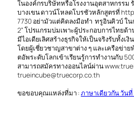
ในองค์กรบริษัทหรือโรงงานอุตสาหกรรม รั
บางเขน ดาวน์โหลดโบรชัวหลักสูตรที่ htt
7730 อย่ามัวแต่คิดลงมือทำ ทรูอินคิวบ์ ใน
2” โปรแกรมบ่มเพาะผู้ประกอบการไทยด้านเ
มีไอเดียเลิศสร้างธุรกิจให้เป็นจริงรับทั้
โดยผู้เชี่ยวชาญสาขาต่าง ๆ และเครือข่ายพ
ตอัพระดับโลกเข้าเรียนรู้การทำงานกับ 500 
สามารถสมัครทางออนไลน์ผ่าน www.trueinc
trueincube@truecorp.co.th
ขอขอบคุณแหล่งที่มา :
ภาษาเดียวกัน วันท