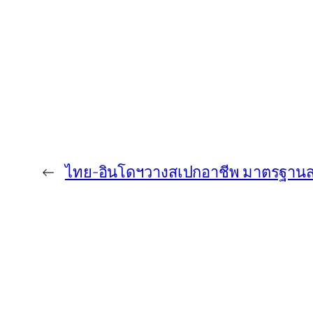
←
ไทย-อินโดฯวางสเปกอาชีพ มาตรฐานสปา