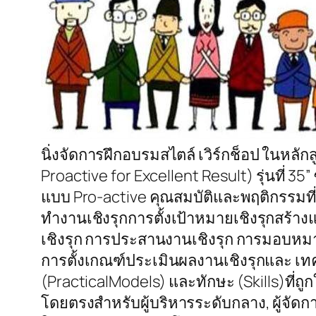
นิ่งจัดการฝึกอบรมสไตล์ เวิร์กช็อป ในหลัก
Proactive for Excellent Result) รุ่นที
แบบ Pro-active คุณสมบัติและพฤติกรรมที่
ทำงานเชิงรุกการตั้งเป้าหมายเชิงรุกสร้า
เชิงรุก การประสานงานเชิงรุก การมอบหมาย
การตั้งเกณฑ์ประเมินผลงานเชิงรุกและ 
(PracticalModels) และทักษะ (Skills)ที่ถ
โดยตรงสำหรับผู้บริหารระดับกลาง, ผู้จัดก