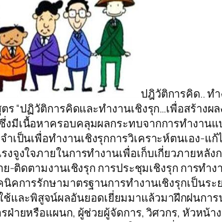
ปฎิวัติการคิด.. ท
สูตร “ปฏิวัติการคิดและทำงานเชิงรุก…เพื่อสร้างผ
่ 35” ซึ่งมีเนื้อหาครอบคลุมผลกระทบจากการทำงา
จำเป็นเพื่อทำงานเชิงรุกการวิเคราะห์ตนเอง-แก้ไ
งแรงจูงใจภายในการทำงานเพื่อเก็บเกี่ยวภายหลังก
-ติดตามงานเชิงรุก การประชุมเชิงรุก การทำงานเ
เทคนิคการรักษามาตรฐานการทำงานเชิงรุกเป็นร
ูกใช้และพิสูจน์ผลอันยอดเยี่ยมมาแล้วมาฝึกฝนการน
ารฝ่ายหรือแผนก, ผู้ช่วยผู้จัดการ, วิศวกร, หัวห