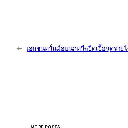
←
เอกชนหวั่นม็อบนกหวีดยืดเยื้อฉุดรายได
MORE POSTS