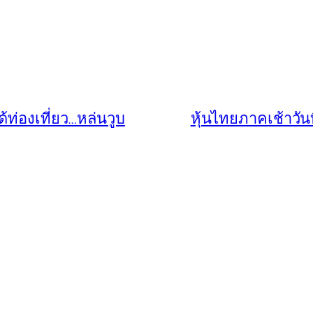
้ท่องเที่ยว…หล่นวูบ
หุ้นไทยภาคเช้าวันท