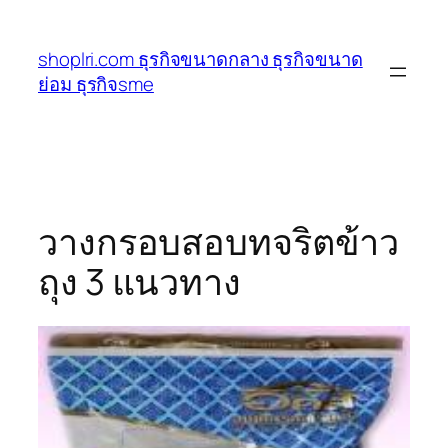
ข้าม
ไป
shoplri.com ธุรกิจขนาดกลาง ธุรกิจขนาด
ยัง
ย่อม ธุรกิจsme
เนื้อหา
วางกรอบสอบทจริตข้าว
ถุง 3 แนวทาง