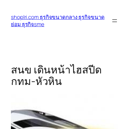
ข้าม
ไป
shoplri.com ธุรกิจขนาดกลาง ธุรกิจขนาด
ยัง
ย่อม ธุรกิจsme
เนื้อหา
สนข เดินหน้าไฮสปีด
กทม-หัวหิน