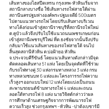
เส้นทางของไฮสปีดเทรน กรุงเทพ-หัวหินเริ่มจาก
สถานีกลางบางซื่อ ใช้เส้นทางรถไฟสายใต้ผ่าน
สถานีนครปฐมห่างองค์พระปฐมเจดีย์ 500เมตร
ไปตามแนวทางรถไฟ โดยปรับเส้นทางบริเวณ
ทางโค้งก่อนเข้าสู่สถานีราชบุรีที่สถานีรถไฟใหม่
ต.คูบัว แล้วจึงปรับไปใช้แนวถนนเพชรเกษมก่อน
เข้าสู่สถานีเพชรบุรีใหม่ ที่ต.ธงชัยจากนั้นจึงปรับ
กลับมาใช้แนวเส้นทางของรถไฟสายใต้ จนไป
สิ้นสุดสถานีหัวหิน ต.บ่อฝ้ายอ.หัวหิน
จ.ประจวบคีรีขันธ์ โดยแนวเส้นทางดังกล่าวมีจุด
ตัดตลอดเส้นทาง 51 แห่ง โดยเป็นจุดตัดที่ใช้ร่วม
กับรถไฟทางคู่ 30 แห่งกรมทางหลวง 3 แห่ง กรม
ทางหลวงชนบท 6 แห่งและโครงการรถไฟความ
เร็วสูงฯ ออกแบบใหม่ 12 แห่งโดยแบ่งเป็นถนน
สะพานรถยนต์ข้ามทางรถไฟ 4 แห่งและถนน
ลอดใต้ทางรถไฟ 8 แห่ง นายวิจิตต์กล่าวว่าผล
การศึกษาด้านเศรษฐกิจจากการพัฒนารถไฟ
ความเร็วสูง ช่วงกรุงเทพฯ –หัวหิน -ปาดังเบซาร์มี