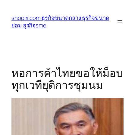
ข้าม
ไป
shoplri.com ธุรกิจขนาดกลาง ธุรกิจขนาด
ยัง
ย่อม ธุรกิจsme
เนื้อหา
หอการค้าไทยขอให้ม็อบ
ทุกเวทียุติการชุมนม