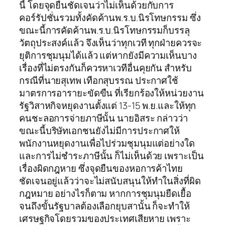
นี้ โดยจุดยืนชัดเจนว่าไม่เห็นด้วยกับการ
คอร์รัปชั่นรวมทั้งคัดค้านพ.ร.บ.นิรโทษกรรม ซึ่ง
ขณะนี้การคัดค้านพ.ร.บ.นิรโทษกรรมก็บรรลุ
วัตถุประสงค์แล้ว จึงเห็นว่าทุกเวที ทุกฝ่ายควรจะ
ยุติการชุมนุมได้แล้ว แต่หากยังมีความเห็นบาง
เรื่องที่ไม่ตรงกันก็ควรหาเวทีอื่นคุยกัน สำหรับ
กรณีที่นายสุเทพ เทือกสุบรรณ ประกาศใช้
มาตรการอารายะขัดขืน ที่เรียกร้องให้หน่วยงาน
รัฐวิสาหกิจหยุดงานตั้งแต่ 13-15 พ.ย.และให้ทุก
คนชะลอการจ่ายภาษีนั้น นายอิสระ กล่าวว่า
ขณะนี้บริษัทเอกชนยังไม่มีการประกาศให้
พนักงานหยุดงานเพื่อไปร่วมชุมนุมแต่อย่างใด
และการไม่ชำระภาษีนั้น ก็ไม่เห็นด้วย เพราะเป็น
เรื่องผิดกฎหาย ซึ่งจุดยืนของหอการค้าไทย
ชัดเจนอยู่แล้วว่าจะไม่สนับสนุนให้ทำในสิ่งที่ผิด
กฎหมาย อย่างไรก็ตาม หากการชุมนุมยืดเยื้อ
จนถึงขั้นรัฐบาลต้องเลือกยุบสานั้น ก็จะทำให้
เศรษฐกิจโดยรวมของประเทศเสียหาย เพราะ