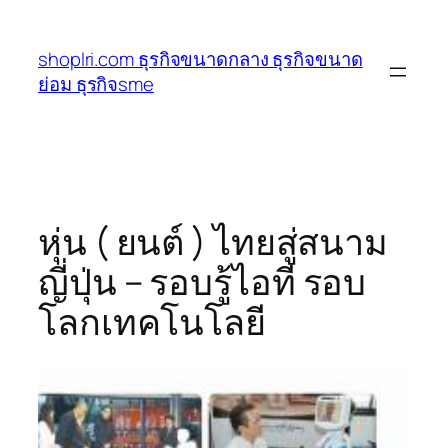
ข้าม
ไป
shoplri.com ธุรกิจขนาดกลาง ธุรกิจขนาด
ยัง
ย่อม ธุรกิจsme
เนื้อหา
หุ่น ( ยนต์ ) ไทยสู่สนาม
ญี่ปุ่น – รอบรู้ไอที รอบ
โลกเทคโนโลยี