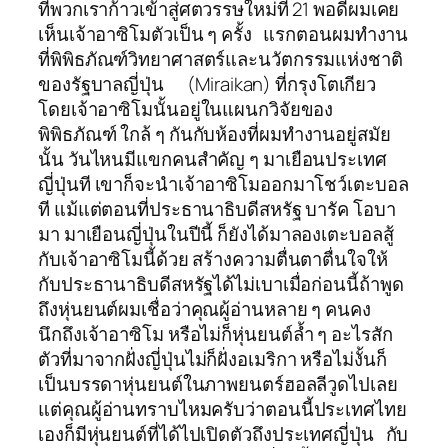
ที่พวกเราก้าวเข้าสู่ศตวรรษใหม่ที่ 21 พอดีผมเคย
เห็นเจ้าอาซิโมตัวเป็น ๆ ครั้ง แรกตอนผมทำงาน
ที่พิพิธภัณฑ์วิทยาศาสตร์และนวัตกรรมแห่งชาติ
ของรัฐบาลญี่ปุ่น (Miraikan) ที่กรุงโตเกียว
โดยเจ้าอาซิโมนั้นอยู่ในแผนกวิจัยของ
พิพิธภัณฑ์ ใกล้ ๆ กันกับห้องที่ผมทำงานอยู่สมัย
นั้น วันไหนมีแขกคนสำคัญ ๆ มาเยือนประเทศ
ญี่ปุ่นที เขาก็จะนำเจ้าอาซิโมออกมาโชว์เตะบอล
ที แม้แต่ตอนที่ประธานาธิบดีสหรัฐ บารัค โอบา
มา มาเยือนญี่ปุ่นในปีนี้ ก็ยังได้มาลองเตะบอลสู้
กับเจ้าอาซิโมนี้ด้วย สร้างความตื่นตาตื่นใจให้
กับประธานาธิบดีสหรัฐได้ไม่เบาเมื่อก่อนนี้ถ้าพูด
ถึงหุ่นยนต์ผมเชื่อว่าคุณผู้อ่านหลาย ๆ คนคง
นึกถึงเจ้าอาซิโม หรือไม่ก็หุ่นยนต์ล้ำ ๆ อะไรสัก
ตัวที่มาจากฝั่งญี่ปุ่นไม่ก็ฝั่งอเมริกา หรือไม่งั้นก็
เป็นบรรดาหุ่นยนต์ในภาพยนตร์ฮอลลีวูดไปเลย
แต่คุณผู้อ่านทราบไหมครับว่าตอนนี้ประเทศไทย
เองก็มีหุ่นยนต์ที่ได้ไปเปิดตัวถึงประเทศญี่ปุ่น กับ