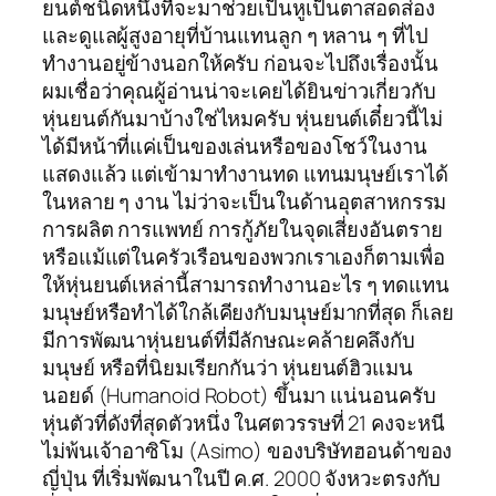
ยนต์ชนิดหนึ่งที่จะมาช่วยเป็นหูเป็นตาสอดส่อง
และดูแลผู้สูงอายุที่บ้านแทนลูก ๆ หลาน ๆ ที่ไป
ทำงานอยู่ข้างนอกให้ครับ ก่อนจะไปถึงเรื่องนั้น
ผมเชื่อว่าคุณผู้อ่านน่าจะเคยได้ยินข่าวเกี่ยวกับ
หุ่นยนต์กันมาบ้างใช่ไหมครับ หุ่นยนต์เดี๋ยวนี้ไม่
ได้มีหน้าที่แค่เป็นของเล่นหรือของโชว์ในงาน
แสดงแล้ว แต่เข้ามาทำงานทด แทนมนุษย์เราได้
ในหลาย ๆ งาน ไม่ว่าจะเป็นในด้านอุตสาหกรรม
การผลิต การแพทย์ การกู้ภัยในจุดเสี่ยงอันตราย
หรือแม้แต่ในครัวเรือนของพวกเราเองก็ตามเพื่อ
ให้หุ่นยนต์เหล่านี้สามารถทำงานอะไร ๆ ทดแทน
มนุษย์หรือทำได้ใกล้เคียงกับมนุษย์มากที่สุด ก็เลย
มีการพัฒนาหุ่นยนต์ที่มีลักษณะคล้ายคลึงกับ
มนุษย์ หรือที่นิยมเรียกกันว่า หุ่นยนต์ฮิวแมน
นอยด์ (Humanoid Robot) ขึ้นมา แน่นอนครับ
หุ่นตัวที่ดังที่สุดตัวหนึ่ง ในศตวรรษที่ 21 คงจะหนี
ไม่พ้นเจ้าอาซิโม (Asimo) ของบริษัทฮอนด้าของ
ญี่ปุ่น ที่เริ่มพัฒนาในปี ค.ศ. 2000 จังหวะตรงกับ