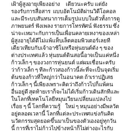
เฝ้าผู้สูงอายุเพียงอย่าง เดียวนะครับ แต่ยัง
รองรับการสื่อสาร แบบอัตโนมัติผ่านวิดีโอคอล
และมีระบบสันทนาการเต็มรูปแบบในตัวทั้งการดู
ภาพยนตร์ ฟังเพลง รายการโทรทัศน์ ฟังธรรม ซึ่ง
น่าจะเหมาะกับการเป็นเพื่อนคลายเหงาของเหล่า
ผู้สูงอายุได้ดีไม่แพ้แท็บเล็ตคอมพิวเตอร์เลยที
เดียวเทียบกับเจ้าอาซิโมหรือหุ่นยนต์ดัง ๆ ของ
ต่างประเทศแล้ว หุ่นยนต์ดินสอนี้อาจเป็นแค่หนึ่ง
ก้าวเล็ก ๆ ของวงการหุ่นยนต์ แต่ผมเชื่อนะครับ
ว่าก้าวเล็ก ๆ ทีละก้าวสองก้าวนี้ล่ะที่จะเป็นจุดเริ่ม
ต้นของก้าวที่ใหญ่กว่าในอนาคต ถ้าเราปฏิเสธ
ก้าวเล็ก ๆ นี้เพียงเพราะคิดว่าถึงก้าวไปก็แพ้คน
อื่นอยู่ดี สุดท้ายเราก็จะไม่ได้เริ่มก้าวเดินสักทีและ
ในโลกที่เทคโนโลยีหมุนเวียนเปลี่ยนแปลงไป
เรื่อย ๆ นี้ โลกที่ความรู้ ใหม่ ๆ หมุนอย่างมีพลวัต
อยู่ตลอดเวลานี้ โลกที่แต่ละประเทศแข่งกันคิด
นวัตกรรมสุดยอดขึ้นมาเป็นของตัวเองอยู่ทุกวัน
นี้ การที่เราไม่ก้าวไปข้างหน้าก็ไม่ต่างอะไรกับ