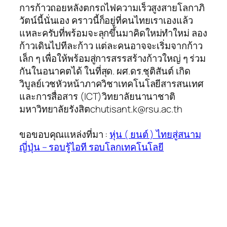
การก้าวถอยหลังตกรถไฟความเร็วสูงสายโลกาภิ
วัตน์นี้นั่นเอง คราวนี้ก็อยู่ที่คนไทยเราเองแล้ว
แหละครับที่พร้อมจะลุกขึ้นมาคิดใหม่ทำใหม่ ลอง
ก้าวเดินไปทีละก้าว แต่ละคนอาจจะเริ่มจากก้าว
เล็ก ๆ เพื่อให้พร้อมสู่การสรรสร้างก้าวใหญ่ ๆ ร่วม
กันในอนาคตได้ ในที่สุด. ผศ.ดร.ชุติสันต์ เกิด
วิบูลย์เวชหัวหน้าภาควิชาเทคโนโลยีสารสนเทศ
และการสื่อสาร (ICT)วิทยาลัยนานาชาติ
มหาวิทยาลัยรังสิตchutisant.k@rsu.ac.th
ขอขอบคุณแหล่งที่มา :
หุ่น ( ยนต์ ) ไทยสู่สนาม
ญี่ปุ่น – รอบรู้ไอที รอบโลกเทคโนโลยี