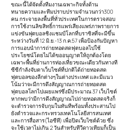
ขณะนี้ได้จัดตั้งทีมงานเฉพาะกิจทั้งด้าน
ทนายความและทีมปราบปรามจำนวนกว่า300
คน กระจายลงพื้นที่ทั่วประเทศในการตรวจสอบ
การใช้งานลิขสิทธิ์การแพร่เสียงแพร่ภาพรายการ
แข่งขันฟุตบอลชิงแชมป์โลกที่บราซิลที่จะมีขึ้น
ระหว่างวันที่ 12 มิ.ย.-13 ก.ค.57 เพื่อป้องกันปัญหา
การแอบนำการถ่ายทอดสดฟุตบอลไปใช้
ประโยชน์โดยไม่ได้ขออนุญาตให้ถูกต้องโดย
เฉพาะพื้นที่ย่านการท่องเที่ยวขณะเดียวกันทางที
ซีซีกำลังจับตาเว็บไซต์ที่ปกติได้ถ่ายทอดสด
ฟุตบอลของลีกต่างๆในต่างประเทศ และมีแนว
โน้มว่าจะมีการดึงสัญญาณการถ่ายทอดสด
ฟุตบอลโลกไปเผยแพร่ซึ่งมีประมาณ 37 เว็บไซต์
หากพบว่ามีการดึงสัญญาณไปถ่ายทอดสดจริงก็
จะตำรวจการจับกุมในทันทีพร้อมทั้งประสานไป
ยังตำรวจและกระทรวงเทคโนโลยีสารสนเทศ
และการสื่อสาร(ไอซีที) เพื่อปิดเว็บไซต์ด้วย ซึ่ง
จะใช้เวลาไม่เกิน 2 วันสำหรับทีวีดาวเทียมก็เป็น