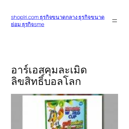
ข้าม
ไป
shoplri.com ธุรกิจขนาดกลาง ธุรกิจขนาด
ยัง
ย่อม ธุรกิจsme
เนื้อหา
อาร์เอสคุมละเมิด
ลิขสิทธิ์บอลโลก