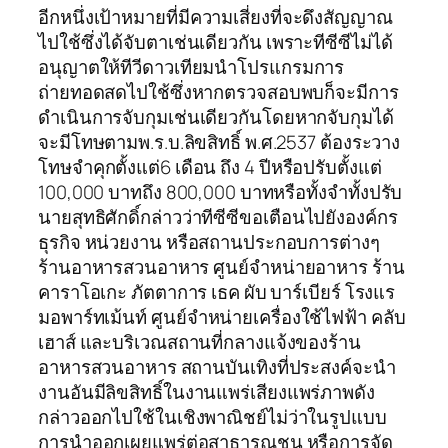
อีกหนึ่งเป้าหมายที่มีความเสี่ยงที่จะดึงสัญญาณ
ไปใช้ซึ่งได้จับตาเช่นเดียวกัน เพราะทีซีซีไม่ได้
อนุญาตให้ทีวีดาวเทียมนำโปรแกรมการ
ถ่ายทอดสดไปใช้ซึ่งหากตรวจสอบพบก็จะมีการ
ดำเนินการจับกุมเช่นเดียวกันโดยหากจับกุมได้
จะมีโทษตามพ.ร.บ.ลิขสิทธิ์ พ.ศ.2537 ต้องระวาง
โทษจำคุกตั้งแต่6 เดือน ถึง 4 ปีหรือปรับตั้งแต่
100,000 บาทถึง 800,000 บาทหรือทั้งจำทั้งปรับ
นายสุทธิศักดิ์กล่าวว่าทีซีซีขอเตือนไปยังองค์กร
ธุรกิจ หน่วยงาน หรือสถานประกอบการต่างๆ
ร้านอาหารสวนอาหาร ศูนย์จำหน่ายอาหาร ร้าน
คาราโอเกะ ภัตตาการ เธค ผับ บาร์เบียร์ โรงแร
มอพาร์ทเม้นท์ ศูนย์จำหน่ายเครื่องใช้ไฟฟ้า คลับ
เฮาส์ และบริเวณสถานที่กลางแจ้งของร้าน
อาหารสวนอาหาร สถานบันเทิงที่ประสงค์จะนำ
งานอันมีลิขสิทธิ์ในงานแพร่เสียงแพร่ภาพดัง
กล่าวออกไปใช้ในเชิงพาณิชย์ไม่ว่าในรูปแบบ
การนำออกเผยแพร่ต่อสาธารณชน หรือการจัด