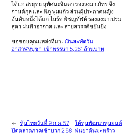
ได้แก่ สรยุทธ สุทัศนะจินดา รองลงมา ภัทร จึง
กานต์กุล และ พิภู พุ่มแก้ว ส่วนผู้ประกาศหญิง
อันดับหนึ่งได้แก่ ไบร์ท พิชญทัฬห์ รองลงมาเปรม
สุดา ฝนฟ้าอากาศ และ สายสวรรค์ขยันยิ่ง
ขอขอบคุณแหล่งที่มา :
เงินสะพัดวัน
อาสาฬหบูชา-เข้าพรรษา 5,261 ล้านบาท
←
หุ้นไทยวันที่ 9 ก.ค. 57
ให้ทุนพัฒนาหุ่นยนต์
ปิดตลาดภาคเช้าบวก 2.58
พ่นยาต้นมะพร้าว