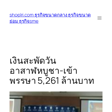
ข้าม
ไป
shoplri.com ธุรกิจขนาดกลาง ธุรกิจขนาด
ยัง
ย่อม ธุรกิจsme
เนื้อหา
เงินสะพัดวัน
อาสาฬหบูชา-เข้า
พรรษา 5,261 ล้านบาท