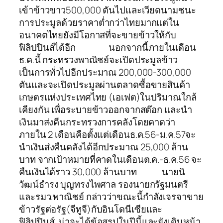
เข้าข้าวขาว500,000 ตันไปและเวียดนามชนะ
การประมูลด้วยราคาต่ำกว่าไทยมากแต่ใน
อนาคตไทยยังมีโอกาสที่จะขายข้าวให้กับ
ฟิลิปปินส์ได้อีก นอกจากนี้ภายในเดือน
ธ.ค.นี้ กระทรวงพาณิชย์จะเปิดประมูลข้าว
เป็นการทั่วไปอีกประมาณ 200,000-300,000
ตันและจะเปิดประมูลผ่านตลาดซื้อขายสินค้า
เกษตรแห่งประเทศไทย (เอเฟต)ในปริมาณใกล้
เคียงกัน เพื่อระบายข้าวออกจากสต๊อก และนำ
เงินมาส่งคืนกระทรวงการคลังโดยคาดว่า
ภายใน 2 เดือนคือตั้งแต่เดือนธ.ค.56-ม.ค.57จะ
นำเงินส่งคืนคลังได้อีกประมาณ 25,000 ล้าน
บาท จากเป้าหมายที่คาดในเดือนต.ค.-ธ.ค.56 จะ
คืนเงินได้ราว 30,000 ล้านบาท นายนิ
วัฒน์ธำรง บุญทรงไพศาล รองนายกรัฐมนตรี
และรมว.พาณิชย์ กล่าวว่าขณะนี้กำลังเจรจาขาย
ข้าวรัฐต่อรัฐ(จีทูจี)กับอินโดนีเซียและ
ฟิลิปปินส์ น่าจะได้ข้อสรุปในปีนี้และยังเดินหน้า